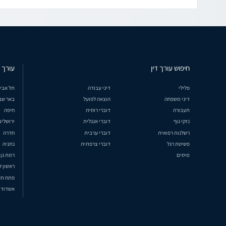
חיפוש עורך דין
עורך ד
פלילי
דיני עבודה
תל אבי
דיני משפחה
הוצאה לפועל
באר שב
תעבורה
דוברי רוסית
חיפה
נזקי גוף
דוברי אנגלית
ירושלים
רשלנות רפואית
דוברי ערבית
חדרה
פשיטת רגל
דוברי צרפתית
נתניה
מיסים
רמת גן
ראשון ל
פתח תק
אשדוד