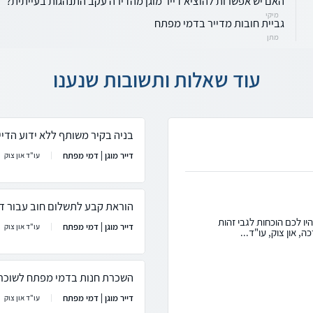
האם יש אפשרות להוציא דייר מוגן מהדירה עקב התנהגות בעייתית?
מיקי
גביית חובות מדייר בדמי מפתח
מתן
עוד שאלות ותשובות שנענו
בניה בקיר משותף ללא ידוע הדייר
דייר מוגן | דמי מפתח
עו"ד און צוק
הוראת קבע לתשלום חוב עבור דיו
יו לכם הוכחות לגבי זהות
דייר מוגן | דמי מפתח
עו"ד און צוק
 און צוק, עו"ד...
השכרת חנות בדמי מפתח לשוכר
דייר מוגן | דמי מפתח
עו"ד און צוק