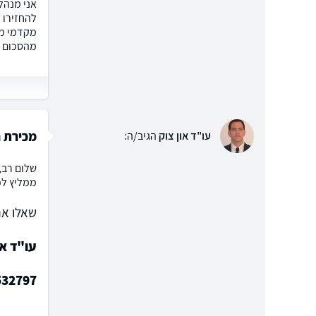
מקדמי מו
מהסכום א
מכירת נ
עו"ד און צוק
הגיב/ה:
שלום רב,
ממליץ לפ
שאלו את
עו"ד או
532797