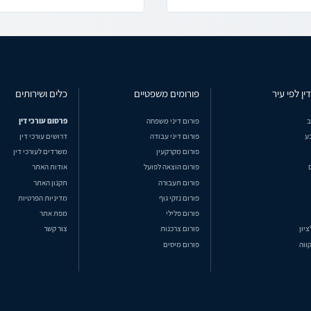
ין לפי עיר
פורומים משפטיים
כלים ושירותים
ב
פורום דיני משפחה
פרסום עורכי דין
ע
פורום דיני עבודה
דרושים עורכי דין
פורום מקרקעין
משרדים לעורכי דין
פורום הוצאה לפועל
אודות האתר
פורום תעבורה
תקנון האתר
פורום נזקי גוף
מדיניות הפרטיות
פורום פלילי
מפת אתר
ציון
פורום צרכנות
צור קשר
ווה
פורום מיסים