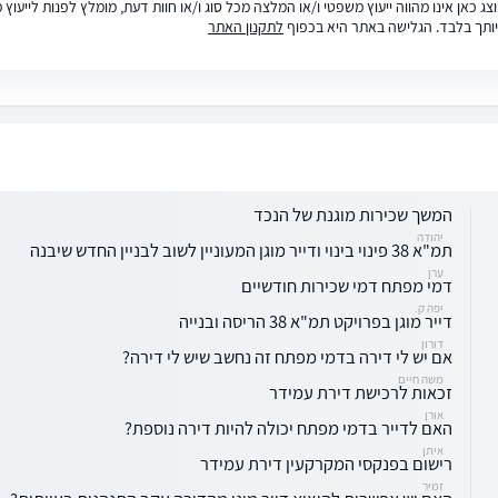
ג כאן אינו מהווה ייעוץ משפטי ו/או המלצה מכל סוג ו/או חוות דעת, מומלץ לפנות לייעו
ותך בלבד. הגלישה באתר היא בכפוף
לתקנון האתר
המשך שכירות מוגנת של הנכד
יהודה
תמ"א 38 פינוי בינוי ודייר מוגן המעוניין לשוב לבניין החדש שיבנה
ערן
דמי מפתח דמי שכירות חודשיים
יפה ק.
דייר מוגן בפרויקט תמ"א 38 הריסה ובנייה
דורון
אם יש לי דירה בדמי מפתח זה נחשב שיש לי דירה?
משה חיים
זכאות לרכישת דירת עמידר
אורן
האם לדייר בדמי מפתח יכולה להיות דירה נוספת?
איתן
רישום בפנקסי המקרקעין דירת עמידר
זמיר