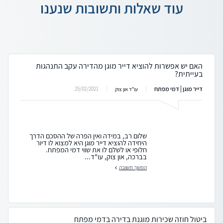
עוד שאלות ותשובות שנענו
האם יש אפשרות להוציא דייר מוגן מהדירה עקב התנהגות
בעייתית?
דייר מוגן | דמי מפתח
25/02/2021
עו"ד און צוק
שלום רב, במידה ואין הפרה של ההסכם הדרך
היחידה להוציא דייר מוגן היא למצוא לו דיור
חלופי או לשלם לו את שווי דמי המפתח.
בברכה, און צוק, עו"ד...
המשך תשובה
ביטול חוזה שכירות מוגנת בדירה בדמי מפתח