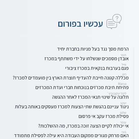
עכשיו בפורום
הרמת מסך נגד בעל מניות בחברת יחיד
תמר
אובדן מסמכים שנשלחו על ידי משתתף במכרז
אייל
פגם בערבות בנקאית במכרז ציבורי
רונן
מכללה קטנה חייבת להעדיף תוצרת הארץ בין מועמדים למכרז?
Marya
פתיחת תיבת מכרזים בנוכחות חברי ועדת המכרזים
ליהל יעקובוביץ`
תלונה על שינוי תנאי המכרז לאחר ההגשה
יעקב
ניגוד עניינם בהגשת שתי הצעות למכרז מעסקים באותה בעלות
שלום
פסילת מכרז עקב אי פרסום
עומר
אי יכולת לקיים הצעה זוכה במכרז, מה ההשלכות?
בובי
האם מרחק מגורים ממקום העבודה היא עילה לפסילת מתמודד