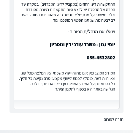
ההתקשרות דיני החוזים (במקביל לדיני המכרזים). במקרה של
הפרה של ההסכם יש לבצע סיום התקשרות בצורה מסודרת
ובליוי משפטי על מנת שלא תחשב כזה שהפר את החוזה. בשים
לב לבטחונות שניתנו הפיצוי המוסכם ועוד
שאלו את מנהל/ת הפורום:
יוסי גנון - משרד עורכי דין ונוטריון
055-4532802
המידע המוצג כאן אינו מהווה ייעוץ משפטי ו/או המלצה מכל סוג
ו/או חוות דעת, מומלץ לפנות לייעוץ מקצועי טרם נקיטת כל הליך.
כל הסתמכות על המידע המוצג כאן היא באחריותך בלבד.
הגלישה באתר היא בכפוף
לתקנון האתר
חזרה לפורום