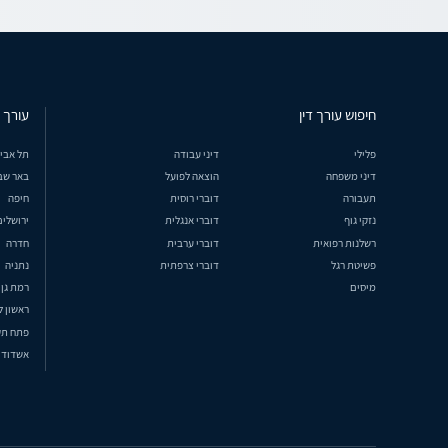
חיפוש עורך דין
עורך ד
פלילי
דיני עבודה
תל אבי
דיני משפחה
הוצאה לפועל
באר שב
תעבורה
דוברי רוסית
חיפה
נזקי גוף
דוברי אנגלית
ירושלים
רשלנות רפואית
דוברי ערבית
חדרה
פשיטת רגל
דוברי צרפתית
נתניה
מיסים
רמת גן
ראשון ל
פתח תק
אשדוד