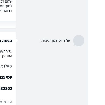
שלום רב!
לתוך תיב
בדואר רש
הגשה מ
עו"ד יוסי גנון
הגיב/ה:
על ההצעה
התהליך ו
שאלו את
יוסי גנו
532802
המידע המוצ