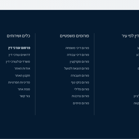
ין לפי עיר
פורומים משפטיים
כלים ושירותים
ב
פורום דיני משפחה
פרסום עורכי דין
ע
פורום דיני עבודה
דרושים עורכי דין
פורום מקרקעין
משרדים לעורכי דין
פורום הוצאה לפועל
אודות האתר
פורום תעבורה
תקנון האתר
פורום נזקי גוף
מדיניות הפרטיות
פורום פלילי
מפת אתר
ציון
פורום צרכנות
צור קשר
ווה
פורום מיסים