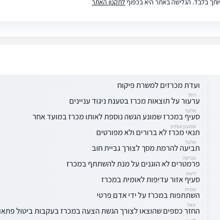
ותך בלבד. הגלישה באתר היא בכפוף
לתקנון האתר
ועדת מכרזים למשרת פיקוח
רחל
ערעור על תוצאות מכרז בטענת ניגוד עניינים
אלעד
סעיף במכרז שמונע הגשה נוספת לאותו מכרז במועד אחר
שמעון אוחיון
תנאי מכרז לא ברורים ולא מפורטים
אלעד
תביעה להרמת מסך לצורך גביית חוב
צביקה
פרמטרים לא הוגנים על מנת להשתתף במכרז
ליאת
סעיף אזור עדיפות לאומית במכרז
עמית
השתתפות במכרז על ידי אדם פרטי
יגאל
החזר כספים שהוצאו לצורך הגשת הצעה במכרז בעקבות ביטול פתאו