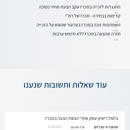
לני
התנגדות לזכייה במכרז עקב הצעת מחיר נמוכה
מני
קדימות בבחירה - מכרז של רמ״י
אור
השתתפות זוכה במכרז בערעור שהוגש על הזכייה
עומרי
חזרה מהצעה במכרז ללא מימוש ערבות
ניצן
עוד שאלות ותשובות שנענו
ביטול רישיון עסק אחרי הגשת הצעה במכרז
פורום דיני מכרזים
31/05/2018
עו"ד יוסי גנון