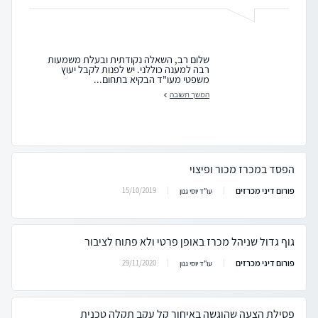
שלום רב, השאלה נקודתית ובעלת משמעות
רבה למענה כוללני. יש לפנות לקבל יעוץ
משפטי מעו"ד הבקיא בתחום...
המשך תשובה
הפסד במכרז מכור ופיצוי
פורום דיני מכרזים
15/10/2019
עו"ד יוסי גנון
גוף גדול שניהל מכרז באופן פרטי ולא פתוח לציבור
פורום דיני מכרזים
29/11/2020
עו"ד יוסי גנון
פסילת הצעה שהוגשה באיחור קל עקב תקלה טכנית