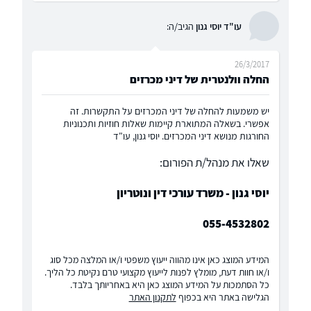
עו"ד יוסי גנון
הגיב/ה:
26/3/2017
החלה וולנטרית של דיני מכרזים
יש משמעות להחלה של דיני המכרזים על התקשרות. זה
אפשרי. בשאלה המתוארת קיימות שאלות חוזיות ותכנוניות
החורגות מנושא דיני המכרזים. יוסי גנון, עו"ד
שאלו את מנהל/ת הפורום:
יוסי גנון - משרד עורכי דין ונוטריון
055-4532802
המידע המוצג כאן אינו מהווה ייעוץ משפטי ו/או המלצה מכל סוג
ו/או חוות דעת, מומלץ לפנות לייעוץ מקצועי טרם נקיטת כל הליך.
כל הסתמכות על המידע המוצג כאן היא באחריותך בלבד.
הגלישה באתר היא בכפוף
לתקנון האתר