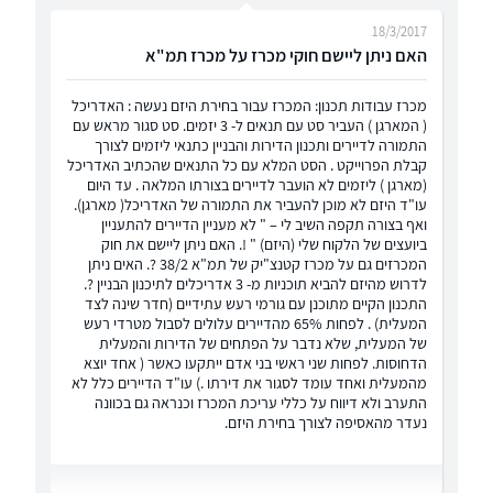
18/3/2017
האם ניתן ליישם חוקי מכרז על מכרז תמ"א
מכרז עבודות תכנון: המכרז עבור בחירת היזם נעשה : האדריכל
( המארגן ) העביר סט עם תנאים ל- 3 יזמים. סט סגור מראש עם
התמורה לדיירים ותכנון הדירות והבניין כתנאי ליזמים לצורך
קבלת הפרוייקט . הסט המלא עם כל התנאים שהכתיב האדריכל
(מארגן ) ליזמים לא הועבר לדיירים בצורתו המלאה . עד היום
עו"ד היזם לא מוכן להעביר את התמורה של האדריכל( מארגן).
ואף בצורה תקפה השיב לי – " לא מעניין הדיירים להתעניין
ביועצים של הלקוח שלי (היזם) " !. האם ניתן ליישם את חוק
המכרזים גם על מכרז קטנצ"יק של תמ"א 38/2 ?. האים ניתן
לדרוש מהיזם להביא תוכניות מ- 3 אדריכלים לתיכנון הבניין ?.
התכנון הקיים מתוכנן עם גורמי רעש עתידיים (חדר שינה לצד
המעלית) . לפחות 65% מהדיירים עלולים לסבול מטרדי רעש
של המעלית, שלא נדבר על הפתחים של הדירות והמעלית
הדחוסות. לפחות שני ראשי בני אדם ייתקעו כאשר ( אחד יוצא
מהמעלית ואחד עומד לסגור את דירתו .) עו"ד הדיירים כלל לא
התערב ולא דיווח על כללי עריכת המכרז וכנראה גם בכוונה
נעדר מהאסיפה לצורך בחירת היזם.