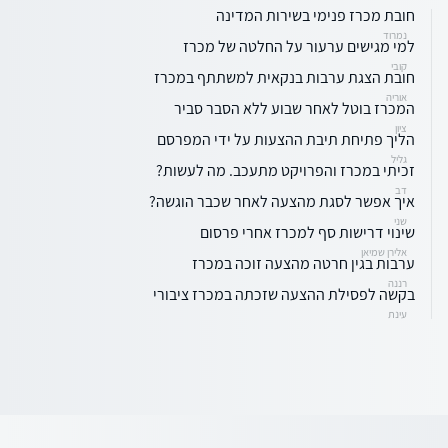
חובת מכרז פנימי בשירות המדינה
נמרוד
למי מגישים ערעור על החלטה של מכרז
קובי
חובת הצגת ערבות בנקאית למשתתף במכרז
אוריה
המכרז בוטל לאחר שבוע ללא הסבר סביר
ציון
הליך פתיחת תיבת ההצעות על ידי המפרסם
גליל
זכיתי במכרז והפרויקט מתעכב. מה לעשות?
דב
איך אפשר לסגת מהצעה לאחר שכבר הוגשה?
שני
שינוי דרישות סף למכרז אחרי פרסום
אלירן שמיאן
ערבות בגין חרטה מהצעה זוכה במכרז
רננה
בקשה לפסילת ההצעה שזכתה במכרז ציבורי
עינת