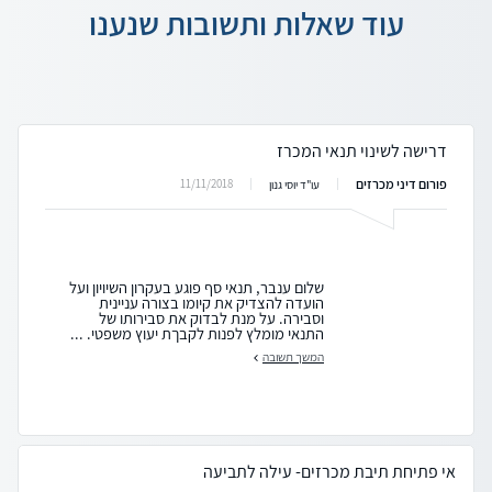
עוד שאלות ותשובות שנענו
דרישה לשינוי תנאי המכרז
פורום דיני מכרזים
11/11/2018
עו"ד יוסי גנון
שלום ענבר, תנאי סף פוגע בעקרון השיויון ועל
הועדה להצדיק את קיומו בצורה עניינית
וסבירה. על מנת לבדוק את סבירותו של
התנאי מומלץ לפנות לקבךת יעוץ משפטי. ...
המשך תשובה
אי פתיחת תיבת מכרזים- עילה לתביעה