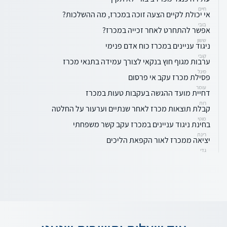
חיים
אי יכולת לקיים הצעה זוכה במכרז, מה ההשלכות?
בובי
אפשר להתחרט לאחר זכייה במכרז?
ששון
ניגוד עניינים במכרז כוח אדם פנימי
קובי
ערבות מגוף חוץ בנקאי לצורך עמידה בתנאי מכרז
סיגל
פסילת מכרז עקב אי פרסום
עומר
דחיית מועד ההגשה בעקבות טעות במכרז
רות
קבלת תוצאות מכרז לאחר שנתיים וערעור על החלטה
מוטי
בחינת ניגוד עניינים במכרז עקב קשר משפחתי
רינת
יציאה ממכרז לאור הקפאת הליכים
גדי