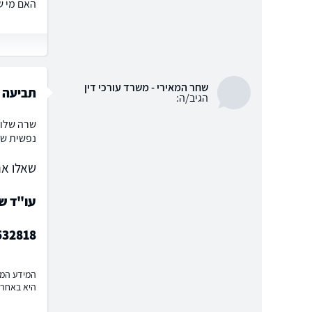
האם מי ש
שחר המאירי - משרד עורכי דין
תביעה ע
הגיב/ה:
שרה שלום
נפשית שנוב
שאלו את
עו"ד ש
532818
המידע המוצ
היא באחרי