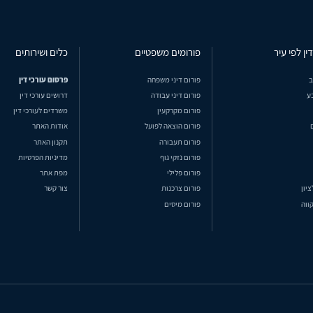
ין לפי עיר
פורומים משפטיים
כלים ושירותים
ב
פורום דיני משפחה
פרסום עורכי דין
ע
פורום דיני עבודה
דרושים עורכי דין
פורום מקרקעין
משרדים לעורכי דין
פורום הוצאה לפועל
אודות האתר
פורום תעבורה
תקנון האתר
פורום נזקי גוף
מדיניות הפרטיות
פורום פלילי
מפת אתר
ציון
פורום צרכנות
צור קשר
ווה
פורום מיסים