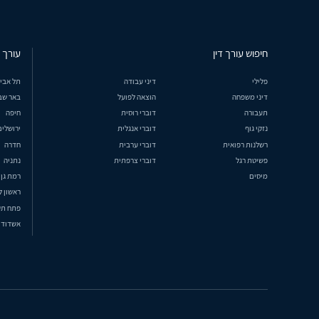
חיפוש עורך דין
עורך ד
פלילי
דיני עבודה
תל אבי
דיני משפחה
הוצאה לפועל
באר שב
תעבורה
דוברי רוסית
חיפה
נזקי גוף
דוברי אנגלית
ירושלים
רשלנות רפואית
דוברי ערבית
חדרה
פשיטת רגל
דוברי צרפתית
נתניה
מיסים
רמת גן
ראשון ל
פתח תק
אשדוד