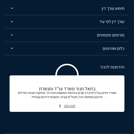
חיפוש עורך דין
עורך דין לפי עיר
פורומים משפטיים
כלים ושירותים
הזדמנות להכיר
בתאל מנור משרד עו"ד ומגשרת
משרד ותיק בעל ניסיון רב שנים בתחומי המשפט האזרחי. מחיקת חובות וחדלות
פירעון-פשיטת רגל, הוצל"פ וגביה. תאונות דרכים ועבודה
תכירו יותר