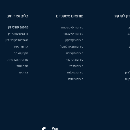
ין לפי עיר
פורומים משפטיים
כלים ושירותים
ב
פורום דיני משפחה
פרסום עורכי דין
ע
פורום דיני עבודה
דרושים עורכי דין
פורום מקרקעין
משרדים לעורכי דין
פורום הוצאה לפועל
אודות האתר
פורום תעבורה
תקנון האתר
פורום נזקי גוף
מדיניות הפרטיות
פורום פלילי
מפת אתר
ציון
פורום צרכנות
צור קשר
ווה
פורום מיסים