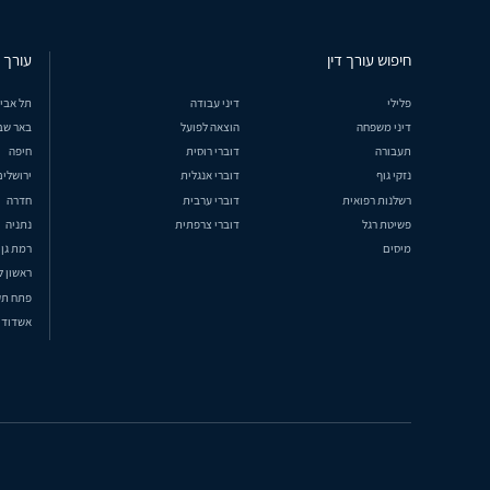
חיפוש עורך דין
עורך ד
פלילי
דיני עבודה
תל אבי
דיני משפחה
הוצאה לפועל
באר שב
תעבורה
דוברי רוסית
חיפה
נזקי גוף
דוברי אנגלית
ירושלים
רשלנות רפואית
דוברי ערבית
חדרה
פשיטת רגל
דוברי צרפתית
נתניה
מיסים
רמת גן
ראשון ל
פתח תק
אשדוד