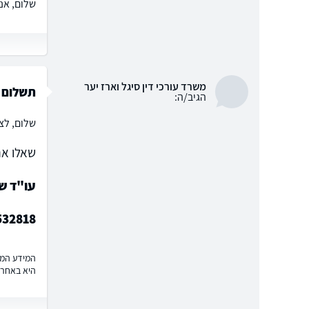
שלום, אנ
משרד עורכי דין סיגל וארז יער
תשלום 
הגיב/ה:
שלום, לצ
שאלו את
עו"ד ש
532818
המידע המוצ
היא באחרי