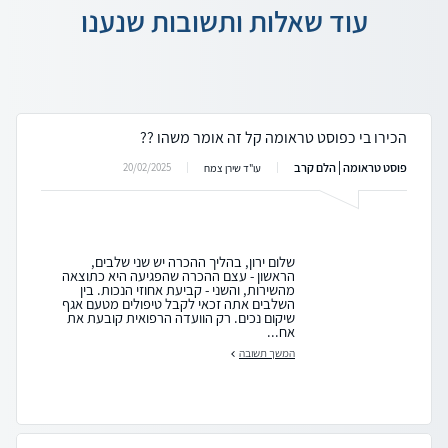
עוד שאלות ותשובות שנענו
הכירו בי כפוסט טראומה קל זה אומר משהו ??
פוסט טראומה | הלם קרב
20/02/2025
עו"ד שירן צמח
שלום ירון, בהליך ההכרה יש שני שלבים,
הראשון - עצם ההכרה שהפגיעה היא כתוצאה
מהשירות, והשני - קביעת אחוזי הנכות. בין
השלבים אתה זכאי לקבל טיפולים מטעם אגף
שיקום נכים. רק הוועדה הרפואית קובעת את
אח...
המשך תשובה