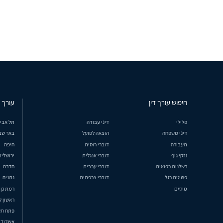
חיפוש עורך דין
עורך ד
פלילי
דיני עבודה
תל אבי
דיני משפחה
הוצאה לפועל
באר שב
תעבורה
דוברי רוסית
חיפה
נזקי גוף
דוברי אנגלית
ירושלים
רשלנות רפואית
דוברי ערבית
חדרה
פשיטת רגל
דוברי צרפתית
נתניה
מיסים
רמת גן
ראשון ל
פתח תק
אשדוד