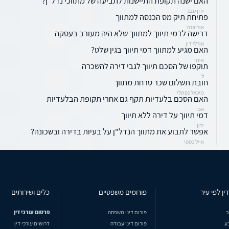
האם ישנה תקופת התיישנות לתביעה של מתווכי נדל"ן?
ירון סבג
פתיחת תיק מס הכנסה למתווך
אוריאנה
דרישה לדמי תיווך למתווך שלא היה מעורב בעסקה
אורלי דין
האם מגיע למתווך דמי תיווך בגין שלט?
איתי
תוקפו של הסכם תיווך לגבי דירה להשכרה
ל
חובת תשלום שכר טרחת מתווך
מיכאל נפתלי
האם הסכם בלעדיות תקף גם אחרי תקופת הבלעדיות
אבי
דמי תיווך על דירה ללא תיווך
ירון
אפשר לתבוע את מתווך הנדל"ן על בעיות בדירה ובשכונה?
אייל כספי
ין לפי עיר
פורומים משפטיים
כלים ושירותים
ב
פורום דיני משפחה
פרסום עורכי דין
ע
פורום דיני עבודה
דרושים עורכי דין