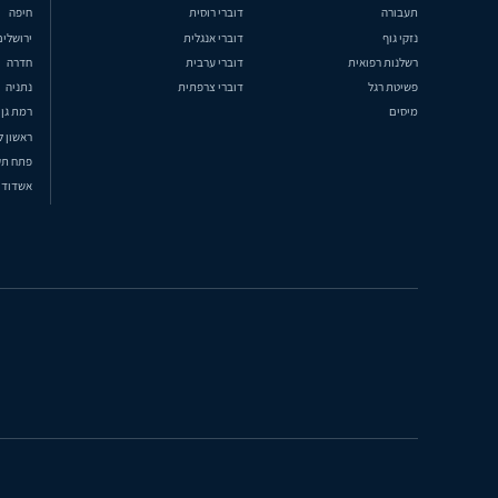
תעבורה
דוברי רוסית
חיפה
נזקי גוף
דוברי אנגלית
ירושלים
רשלנות רפואית
דוברי ערבית
חדרה
פשיטת רגל
דוברי צרפתית
נתניה
מיסים
רמת גן
ראשון ל
פתח תק
אשדוד