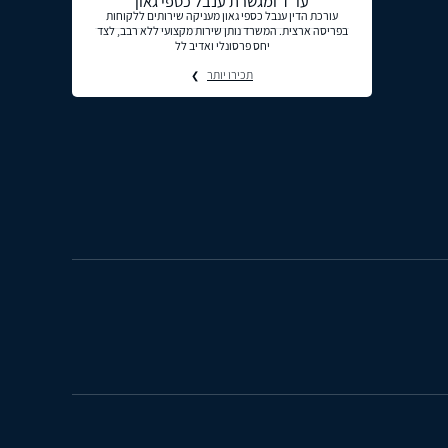
עו"ד ומגשרת ענבל כספי גאון
עורכת הדין ענבל כספי גאון מעניקה שירותים ללקוחות
בפריסה ארצית. המשרד נותן שירות מקצועי ללא רבב, לצד
יחס פרסונלי ואדיב לל
תכירו יותר