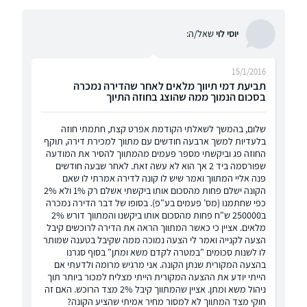
יוסי לוי
שאל/ה:
15/1/2016
תביעת דמי תיווך מלאים לאחר שהדירה נמכרה
בסכום הנמוך ממה שהוצג בחוזה התיוך
שלום, בהמשך לשאלתי הקודמת אפרט קצת, חתמתי חוזה
בלעדיות למשך ארבעה חודשים עם מתווך למכירת דירה, תוקף
החוזה פג וביקשתי מספר פעמים מהמתווך להסיר את המודעה
שפורסמה ביד 2 אך הוא לא עשה זאת. לאחר שבעה חודשים
פנה אליי המתווך ואמר שיש לו קונה לדירה אמרתי לו שאם
הקונה ישלם פחות מהסכום אותו ביקשתי אשלם רק 1% ולא 2%
כפי שחתמנו (מס' פעמים בע"פ). בסופו של דבר הדירה נמכרה
ב250000 ש"ח פחות מהסכום אותו ביקשנו והמתווך דורש 2%
מלאים. אציין כי כאשר המתווך הראה את הדירה לרוכשים קיבל
הצעה לקנייה ואמר לי הצעה נמוכה ממה שקיבל בטענה שמותר
לו לשנות סכומים "במטרה לקדם משא ומתן" בסוף סגרנו
בהצעה המקורית שנתן הקונה. אני מרגיש מרומה ולדעתי אם
הייתי יודע את ההצעה המקורית הייתי מצליח למכור ביותר תוך
ניהול משא ומתן. אציין שהמתווך קיבל 2% מצד הרוכש. האם זה
חוקי מצד המתווך לא למסור מחיר אמיתי שהציע הקונה?