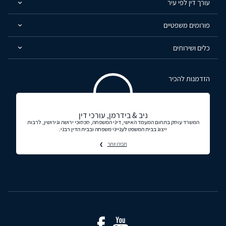
עורך דין לפי עיר
פורומים משפטיים
כלים ושירותים
הזדמנות להכיר
ניב & בידרמן, עורכי דין
המשרד עוסק בתחום המעמד האישי, דיני המשפחה, סכסוכי ירושה וגירושין, לרבות
ייצוג בבית המשפט לענייני משפחה ובבית הדין רבני.
תכירו יותר