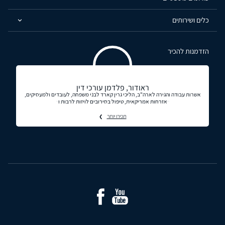
כלים ושירותים
הזדמנות להכיר
ראודור, פלדמן עורכי דין
אשרות עבודה והגירה לארה"ב, הליכי גרין קארד לבני משפחה, לעובדים ולמעסיקים,
אזרחות אמריקאית, טיפול בסירובים לויזות לרבות ו
תכירו יותר