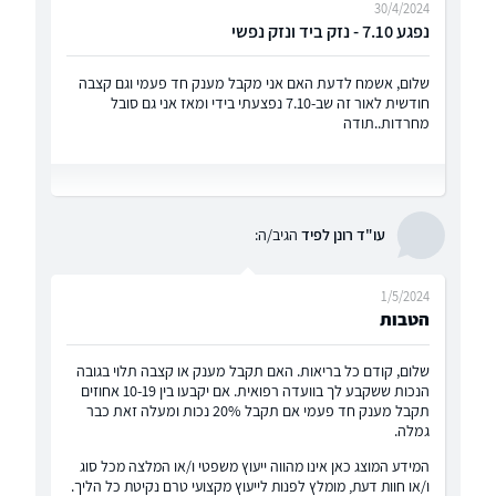
30/4/2024
נפגע 7.10 - נזק ביד ונזק נפשי
שלום, אשמח לדעת האם אני מקבל מענק חד פעמי וגם קצבה
חודשית לאור זה שב-7.10 נפצעתי בידי ומאז אני גם סובל
מחרדות..תודה
עו"ד רונן לפיד
הגיב/ה:
1/5/2024
הטבות
שלום, קודם כל בריאות. האם תקבל מענק או קצבה תלוי בגובה
הנכות ששקבע לך בוועדה רפואית. אם יקבעו בין 10-19 אחוזים
תקבל מענק חד פעמי אם תקבל 20% נכות ומעלה זאת כבר
גמלה.
המידע המוצג כאן אינו מהווה ייעוץ משפטי ו/או המלצה מכל סוג
ו/או חוות דעת, מומלץ לפנות לייעוץ מקצועי טרם נקיטת כל הליך.