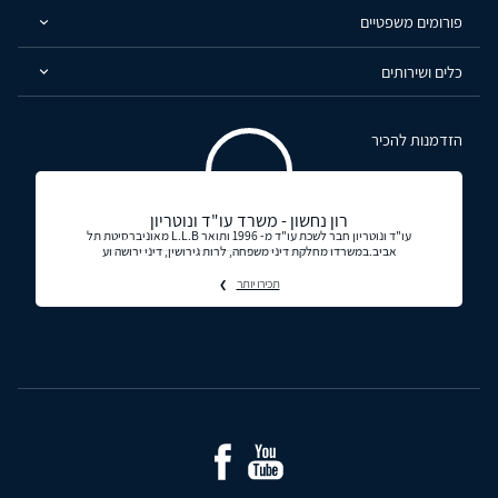
פורומים משפטיים
כלים ושירותים
הזדמנות להכיר
רון נחשון - משרד עו"ד ונוטריון
עו"ד ונוטריון חבר לשכת עו"ד מ- 1996 ותואר L.L.B מאוניברסיטת תל
אביב.במשרדו מחלקת דיני משפחה, לרות גירושין, דיני ירושה וע
תכירו יותר