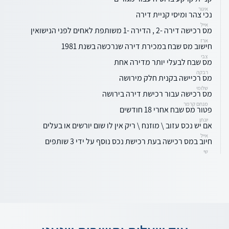
איגור
נכי צהר ומיסי קניית דירה
אייל
מס רכישה דירה -2 , הדירה -1 משותפת לאחים לפני הנישואין
ארז
חישוב מס שבח במכירת דירה שנרכשה בשנת 1981
צבי
מס שבח לבעלי יותר מדירה אחת
רבקה
מס רכיישה בקנית חלק מירושה
שלומי
מס רכישה עבור רכישת דירה בירושה
מנחם קרמר
פטור מס שבח אחרי 18 חודשים
יונתן
אם יש נכס עזוב \ מוזנח \ ריק אין לו שום יורשים או בעלים
אייל
חיוב במס רכישה בעת רכישת נכס נוסף על ידי 3 שותפים
שי