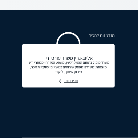
הזדמנות להכיר
אליוב-גרין משרד עורכי דין
משרד מוביל בתחום ההמקרקעין, משפט האזרחי-מסחרי ודיני
משפחה. משרדנו מספק שירותים בנושאים: עסקאות מכר,
פירוק שיתוף, ליקויי
תכירו יותר