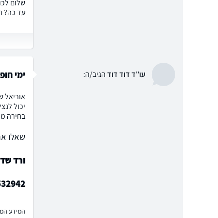
שלום לכו
עד כה? ת
ימי חופ
עו"ד דוד דוד
הגיב/ה:
אוריאל ש
יכול לנצל
בחירה מי
שאלו את
ורד שד
532942
המידע המוצ