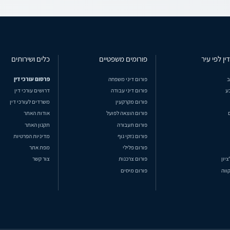
ין לפי עיר
פורומים משפטיים
כלים ושירותים
ב
פורום דיני משפחה
פרסום עורכי דין
ע
פורום דיני עבודה
דרושים עורכי דין
פורום מקרקעין
משרדים לעורכי דין
פורום הוצאה לפועל
אודות האתר
פורום תעבורה
תקנון האתר
פורום נזקי גוף
מדיניות הפרטיות
פורום פלילי
מפת אתר
ציון
פורום צרכנות
צור קשר
ווה
פורום מיסים