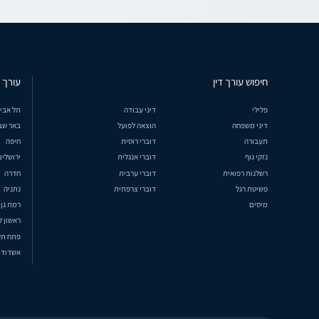
חיפוש עורך דין
עורך ד
פלילי
דיני עבודה
תל אבי
דיני משפחה
הוצאה לפועל
באר שב
תעבורה
דוברי רוסית
חיפה
נזקי גוף
דוברי אנגלית
ירושלים
רשלנות רפואית
דוברי ערבית
חדרה
פשיטת רגל
דוברי צרפתית
נתניה
מיסים
רמת גן
ראשון ל
פתח תק
אשדוד