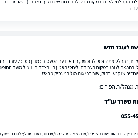
לם. התחלתי לעבוד במקום חדש לפני כחודשיים (סוף דצמבר). האם אני כבר זכ
ודה.
שה לעובד חדש
לום, בהחלט אתה זכאי לחופשה, בתיאום עם המעסיק כמובן כמו כל עובד. יח
, בהתאם לנוהג במקום העבודה וליחסי האמון בין הצדדים. ניצול מועד החופש
וחדים שנקבעו בחוק, שוב בתיאום מול המעסיק מראש.
 מנהל/ת הפורום:
ות משרד עו"ד
055-4
ג כאן אינו מהווה ייעוץ משפטי ו/או המלצה מכל סוג ו/או חוות דעת, מומלץ לפנות לייעו