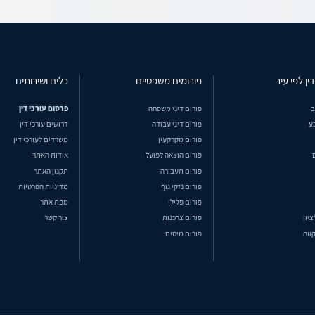
ין לפי עיר
פורומים משפטיים
כלים ושירותים
ב
פורום דיני משפחה
פרסום עורכי דין
ע
פורום דיני עבודה
דרושים עורכי דין
פורום מקרקעין
משרדים לעורכי דין
פורום הוצאה לפועל
אודות האתר
פורום תעבורה
תקנון האתר
פורום נזקי גוף
מדיניות הפרטיות
פורום פלילי
מפת אתר
ציון
פורום צרכנות
צור קשר
ווה
פורום מיסים