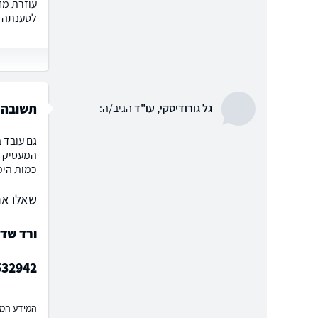
לטענתה א
תשובה
גל גורודיסקי, עו"ד
הגיב/ה:
גם עובד 
המעסיק ל
כמות הימים
שאלו את
ורד שד
532942
המידע המוצ