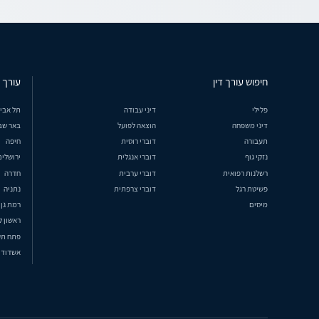
חיפוש עורך דין
עורך ד
פלילי
דיני עבודה
תל אבי
דיני משפחה
הוצאה לפועל
באר שב
תעבורה
דוברי רוסית
חיפה
נזקי גוף
דוברי אנגלית
ירושלים
רשלנות רפואית
דוברי ערבית
חדרה
פשיטת רגל
דוברי צרפתית
נתניה
מיסים
רמת גן
ראשון ל
פתח תק
אשדוד