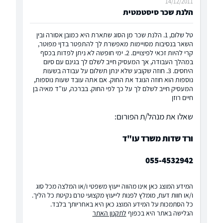
14/12/2011
הלנת שכר סיסטמטית
טל שלום, 1. הלנת שכר מן הסוג שתארת היא כמובן אסורה ובין
השאר בנסיבות מסויימות מאפשרת לך להתפטר בדןי מפוטר,
קרי להיות זכאי לפיצויים. 2. ימי חופשה לא ניתן לפדות בכסף
במהלך העבודה, אך המעסיק חייב לשלם לך בגינם עם סיום
היחסים. 3. חוזה שקובע שלא ינתן תשלום על עבודה בשעות
נוספות הוא חוזה הנוגד את החוק. אם אתה עובד שעות נוספות,
המעסיק חייב לשלם לך על כך לפי החוק. בברכה, עו"ד מאיה בן
חיים רוזן
שאלו את מנהל/ת הפורום:
ורד שדות משרד עו"ד
055-4532942
המידע המוצג כאן אינו מהווה ייעוץ משפטי ו/או המלצה מכל סוג
ו/או חוות דעת, מומלץ לפנות לייעוץ מקצועי טרם נקיטת כל הליך.
כל הסתמכות על המידע המוצג כאן היא באחריותך בלבד.
הגלישה באתר היא בכפוף
לתקנון האתר