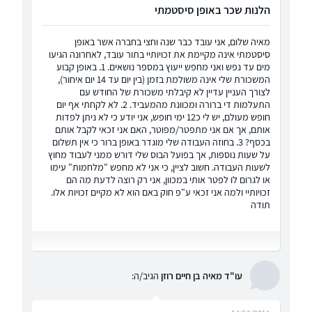
הלנות שכר באופן סיסטמתי
מאיה שלום, אני עובד כבר שנה וחצי בחברה אשר באופן
סיסטמתי אינה מקיימת את זכויותיי בתור עובד, לאחרונה הגיעו
מים עד נפש ואני מחפש ייעוץ במספר נושאים. 1. באופן קבוע
המשכורת שלי אינה משולמת בזמן (בין יום עד 14 יום איחור),
לצורך העניין עדיין לא קיבלתי משכורת של החודש עם
התעלמות די ברורה ומכוונת מהמעביד. 2. לא לקחתי אף יום
חופש מעולם, יש לי כ12 ימי חופש, אני יודע כי לא ניתן לפדות
אותם, אך אם אני מתפטר/מפוטר, האם אני זכאי לקבל אותם
בכסף? 3. בחוזה העבודה שלי מוגדר באופן ברור כי אין תשלום
על שעות נוספות, אך בפועל הבוס שלי דורש ממני לעבוד מחוץ
לשעות העבודה. חשוב לציין, כי אני לא מחפש "מלחמות" עימו
או לגרום לו לפטר אותי במכוון, אני רק רוצה לדעת מה הם
זכויותיי ולמה אני זכאי ע"פ חוק באם הוא לא מקיים זכויות אלו.
תודה
עו"ד מאיה בן חיים רוזן
הגיב/ה: