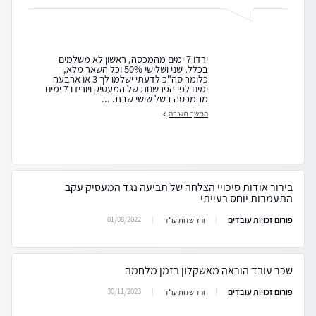
ירדו 7 ימים מהמכסה, ראשון לא משלמים
בכלל, שני ושלישי 50% וכל השאר מלא,
כלומר סה"כ לדעתי ישלמו לך 3 או ארבעה
ימים לפי הפרשנות של המעסיק ויורידו 7 ימים
מהמכסה בשל שישי שבת. ...
המשך תשובה
בירור אודות סיכויי הצלחה של תביעה נגד המעסיק עקב
התעמרות יוחס בעייתי
פורום זכויות עובדים
01/08/2022
ורד שדות עו"ד
שכר עובד הוראה מאשקלון בזמן מלחמה
פורום זכויות עובדים
30/11/2023
ורד שדות עו"ד