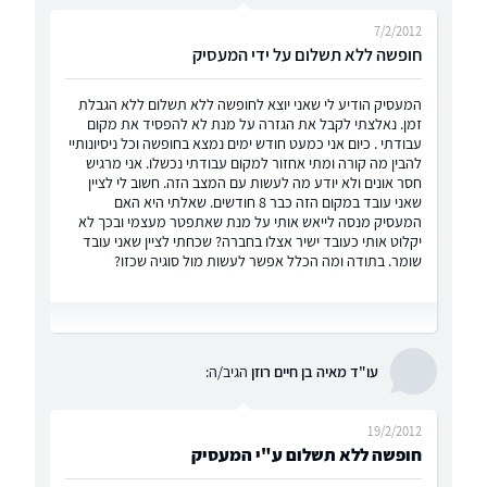
7/2/2012
חופשה ללא תשלום על ידי המעסיק
המעסיק הודיע לי שאני יוצא לחופשה ללא תשלום ללא הגבלת
זמן. נאלצתי לקבל את הגזרה על מנת לא להפסיד את מקום
עבודתי . כיום אני כמעט חודש ימים נמצא בחופשה וכל ניסיונותיי
להבין מה קורה ומתי אחזור למקום עבודתי נכשלו. אני מרגיש
חסר אונים ולא יודע מה לעשות עם המצב הזה. חשוב לי לציין
שאני עובד במקום הזה כבר 8 חודשים. שאלתי היא האם
המעסיק מנסה לייאש אותי על מנת שאתפטר מעצמי ובכך לא
יקלוט אותי כעובד ישיר אצלו בחברה? שכחתי לציין שאני עובד
שומר. בתודה ומה הכלל אפשר לעשות מול סוגיה שכזו?
עו"ד מאיה בן חיים רוזן
הגיב/ה:
19/2/2012
חופשה ללא תשלום ע"י המעסיק