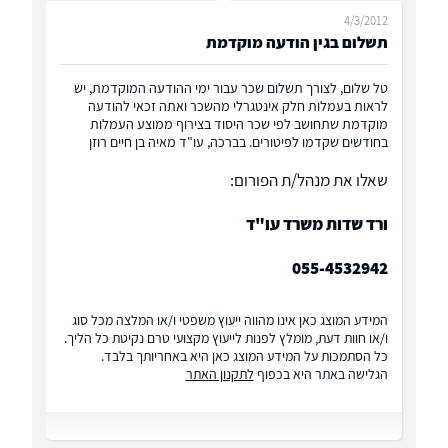
4/3/2012
תשלום בגין הודעה מוקדמת
טל שלום, לצורך תשלום שכר עבור ימי ההודעה המוקדמת, יש
לראות בעמלות חלק אינטגרלי מהשכר ואתה זכאי להודעה
מוקדמת שתחושב לפי שכר היסוד בצירוף ממוצע העמלות
בחודשים שקדמו לפיטורים. בברכה, עו"ד מאיה בן חיים רוזן
שאלו את מנהל/ת הפורום:
ורד שדות משרד עו"ד
055-4532942
המידע המוצג כאן אינו מהווה ייעוץ משפטי ו/או המלצה מכל סוג
ו/או חוות דעת, מומלץ לפנות לייעוץ מקצועי טרם נקיטת כל הליך.
כל הסתמכות על המידע המוצג כאן היא באחריותך בלבד.
הגלישה באתר היא בכפוף
לתקנון האתר