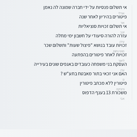
אי תשלום פנסיות על ידי חברה שמונה לה נאמן
אורלי
פיטורים בהיריון לאחר שנה
אור
אי תשלום זכויות סוציאליות
יוגב
עזרה להורה סיעודי על חשבון ימי מחלה
עידן
זכויות עובד בנושא "פיצול שעות" ותשלום שכר
מוטי נחום
זכויות לאחר פיטורים בהפתעה
ליאור
העסקת בני משפחה כעובדים באגפים שונים בעירייה
ערן
האם אני זכאי בתור מאבטח בתע"ש ?
ס
פיטורין ללא מכתב פיטורין
ורוניקה
משכורת 13 בענף הדפוס
אבי