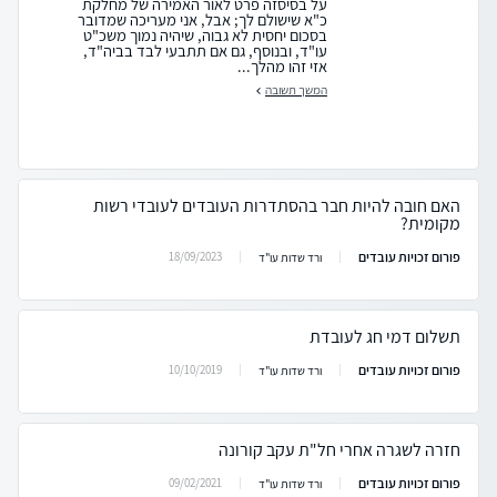
על בסיסזה פרט לאור האמירה של מחלקת
כ"א שישולם לך; אבל, אני מעריכה שמדובר
בסכום יחסית לא גבוה, שיהיה נמוך משכ"ט
עו"ד, ובנוסף, גם אם תתבעי לבד בביה"ד,
אזי זהו מהלך...
המשך תשובה
האם חובה להיות חבר בהסתדרות העובדים לעובדי רשות
מקומית?
פורום זכויות עובדים
18/09/2023
ורד שדות עו"ד
תשלום דמי חג לעובדת
פורום זכויות עובדים
10/10/2019
ורד שדות עו"ד
חזרה לשגרה אחרי חל"ת עקב קורונה
פורום זכויות עובדים
09/02/2021
ורד שדות עו"ד