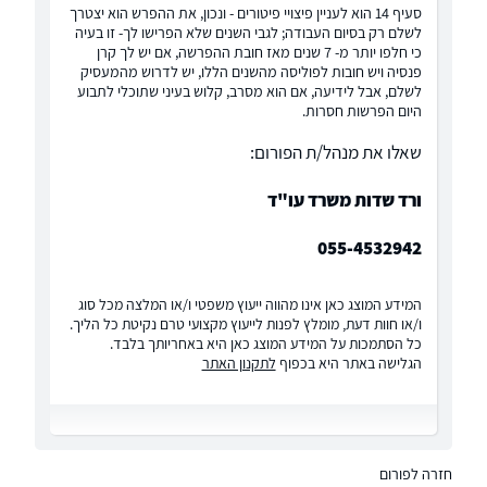
סעיף 14 הוא לעניין פיצויי פיטורים - ונכון, את ההפרש הוא יצטרך
לשלם רק בסיום העבודה; לגבי השנים שלא הפרישו לך- זו בעיה
כי חלפו יותר מ- 7 שנים מאז חובת ההפרשה, אם יש לך קרן
פנסיה ויש חובות לפוליסה מהשנים הללו, יש לדרוש מהמעסיק
לשלם, אבל לידיעה, אם הוא מסרב, קלוש בעיני שתוכלי לתבוע
היום הפרשות חסרות.
שאלו את מנהל/ת הפורום:
ורד שדות משרד עו"ד
055-4532942
המידע המוצג כאן אינו מהווה ייעוץ משפטי ו/או המלצה מכל סוג
ו/או חוות דעת, מומלץ לפנות לייעוץ מקצועי טרם נקיטת כל הליך.
כל הסתמכות על המידע המוצג כאן היא באחריותך בלבד.
הגלישה באתר היא בכפוף
לתקנון האתר
חזרה לפורום