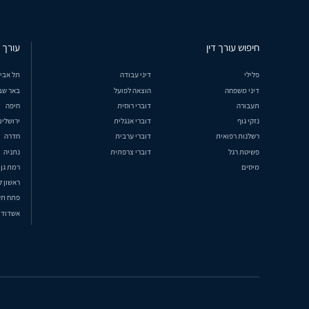
חיפוש עורך דין
עורך ד
פלילי
דיני עבודה
תל אבי
דיני משפחה
הוצאה לפועל
באר שב
תעבורה
דוברי רוסית
חיפה
נזקי גוף
דוברי אנגלית
ירושלים
רשלנות רפואית
דוברי ערבית
חדרה
פשיטת רגל
דוברי צרפתית
נתניה
מיסים
רמת גן
ראשון ל
פתח תק
אשדוד