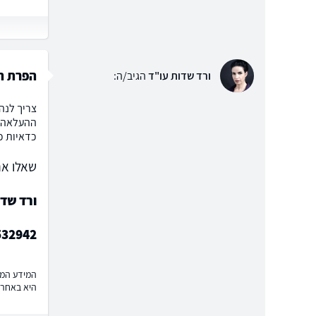
הפרת הת
ורד שדות עו"ד
הגיב/ה:
צריך לנה
ההעלאה ו
כדאיות כ
שאלו את
ורד שד
532942
המידע המוצ
היא באחרי