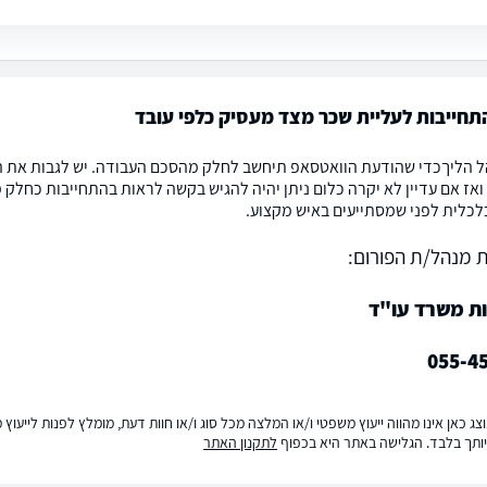
חייבות לעליית שכר מצד מעסיק כלפי עובד
ל הליךכדי שהודעת הוואטסאפ תיחשב לחלק מהסכם העבודה. יש לגבות את ה
אז אם עדיין לא יקרה כלום ניתן יהיה להגיש בקשה לראות בהתחייבות כחלק
לכלית לפני שמסתייעים באיש מקצוע.
 מנהל/ת הפורום:
ות משרד עו"ד
055-4
ג כאן אינו מהווה ייעוץ משפטי ו/או המלצה מכל סוג ו/או חוות דעת, מומלץ לפנות לייעו
ותך בלבד. הגלישה באתר היא בכפוף
לתקנון האתר