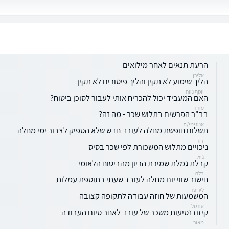
הרעת תנאים לאחר מילואים
אלירן
הליך שימוע לא תקין והליך פיטורים לא תקין
יוסף נווה
האם המעביד יכול להכריח אותי לעבור לסוכן ביטוח?
עודד
בב"ר הפרשים בתלוש שכר - מה זה?
אנונימי/ת
תשלום חופשת מחלה לעובד חדש שלא הספיק לצבור ימי מחלה
דוד
ניכויים מתלוש המשכורת לפי שכר בסיס
גיא
קבלת גמלת שמירת הריון מהביטוח הלאומי
בלה
חישוב שווי יום מחלה לעובד שעתי בתוספת עמלות
ליר פר
המשמעות של חוזה עבודה לתקופה קצובה
אורטל
קיזוז נסיעות משכר של עובד לאחר סיום העבודה
מאור