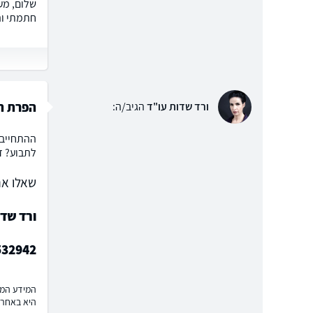
שלום, מע
חתמתי וה
הפרת הת
ורד שדות עו"ד
הגיב/ה:
ההתחייבו
לתבוע? ז
שאלו את
ורד שד
532942
המידע המוצ
היא באחרי