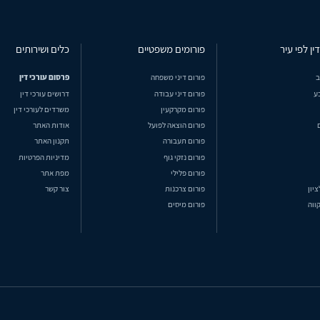
ין לפי עיר
פורומים משפטיים
כלים ושירותים
ב
פורום דיני משפחה
פרסום עורכי דין
ע
פורום דיני עבודה
דרושים עורכי דין
פורום מקרקעין
משרדים לעורכי דין
פורום הוצאה לפועל
אודות האתר
פורום תעבורה
תקנון האתר
פורום נזקי גוף
מדיניות הפרטיות
פורום פלילי
מפת אתר
ציון
פורום צרכנות
צור קשר
ווה
פורום מיסים