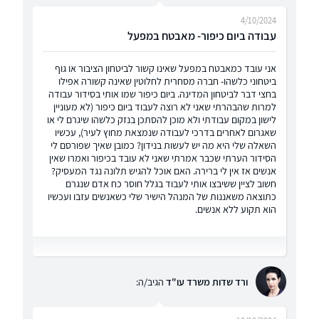
4/10/2024
עבודה ביום כיפור- מאבטח במפעל
אני עובד כמאבטח במפעל שאינו קשור לביטחון הציבור או גוף
ביטחוני כלשהו- חברה מסחרית לחלוטין שאינה קשורה אפילו
בחצי דבר לביטחון המדינה. ביום כיפור שמו אותי בסידור עבודה
למרות שהבהרתי שאני לא רוצה לעבוד ביום כיפור (לא מעוניין
לישון במקום עבודתי ולא מוכן להסתכן בנזק כלשהו שיגרם לי או
שאגרום לאחרים בדרכי לעבודה שנמצאת מחוץ לעיר), עכשיו
השאלה שלי היא מה יש לעשות בנידון? כמובן שאיך שפורסם לי
הסידור הערתי שכבר אמרתי שאני לא עובד בכיפור ואמרו שאין
אנשים אז אין לי ברירה. האם אוכל להגיש תלונה נגד המעסיק?
חשוב לציין ששיבצו אותי לעבוד בגלל חוסר כח אדם שנגרם
כתוצאה משאננות של המנהל הישיר שלי כשאנשים עזבו ועכשיו
הוא תקוע ללא אנשים.
ורד שדות משרד עו"ד
הגיב/ה: