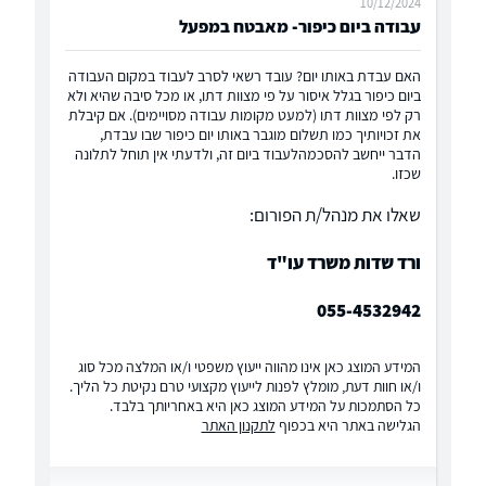
10/12/2024
עבודה ביום כיפור- מאבטח במפעל
האם עבדת באותו יום? עובד רשאי לסרב לעבוד במקום העבודה
ביום כיפור בגלל איסור על פי מצוות דתו, או מכל סיבה שהיא ולא
רק לפי מצוות דתו (למעט מקומות עבודה מסויימים). אם קיבלת
את זכויותיך כמו תשלום מוגבר באותו יום כיפור שבו עבדת,
הדבר ייחשב להסכמהלעבוד ביום זה, ולדעתי אין תוחל לתלונה
שכזו.
שאלו את מנהל/ת הפורום:
ורד שדות משרד עו"ד
055-4532942
המידע המוצג כאן אינו מהווה ייעוץ משפטי ו/או המלצה מכל סוג
ו/או חוות דעת, מומלץ לפנות לייעוץ מקצועי טרם נקיטת כל הליך.
כל הסתמכות על המידע המוצג כאן היא באחריותך בלבד.
הגלישה באתר היא בכפוף
לתקנון האתר