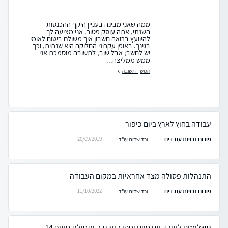
ממה שאני מבינה בעניין היקף ההכנסות
השנתי, אתה עוסק פטור. אני מציעה לך
להיוועץ ברואה חשבון איך משולם ביטוח לאומי
בגינך. באופן עקרוני החלוקה היא שנתית, וכך
יש לחשב; אבל שוב, לתשובה מוסמכת אני
ממש ממליצה...
המשך תשובה
עבודה בחוץ לארץ ביום כיפור
פורום זכויות עובדים
20/09/2019
ורד שדות עו"ד
התנהלות פסולה מצד אחראיות במקום העבודה
פורום זכויות עובדים
11/10/2022
ורד שדות עו"ד
תשלומים לעובד עם סיום יחסי העבודה ותחולת סעיף 14