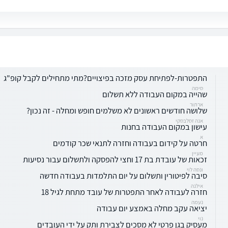
התפטרות-לפתיחת עסק מזכה בפיצויים?מתי מתחילים לקבל קופ"ג
סימה
שהייה במקום העבודה ללא תשלום
ארתור
שלושה חודשים ראשונים לא משלמים חופש ומחלה - זה נכון?
אנה זסלבסקי
עישון במקום העבודה בחנות
א
חרטה על קידום בעבודה וחזרה לתנאי שכר קודמים
מעיין
זכאות של עובדת בת 17 וחצי להפסקה ולתשלום עבור נסיעות
ונסה לוי
סיבה לפיטורין ותשלום על יום התלמדות בעבודה חדשה
אילנה
חזרה לעבודה לאחר התפטרות של עובד מתחת לגיל 18
נעמה
יציאה עקב מחלה באמצע יום עבודה
נוי
מעסיק בגן פרטי לא מסכים לצבירת ותק על ידי העובדים