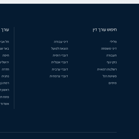
חיפוש עורך דין
עורך ד
פלילי
דיני עבודה
תל אבי
דיני משפחה
הוצאה לפועל
באר שב
תעבורה
דוברי רוסית
חיפה
נזקי גוף
דוברי אנגלית
ירושלים
רשלנות רפואית
דוברי ערבית
חדרה
פשיטת רגל
דוברי צרפתית
נתניה
מיסים
רמת גן
ראשון ל
פתח תק
אשדוד