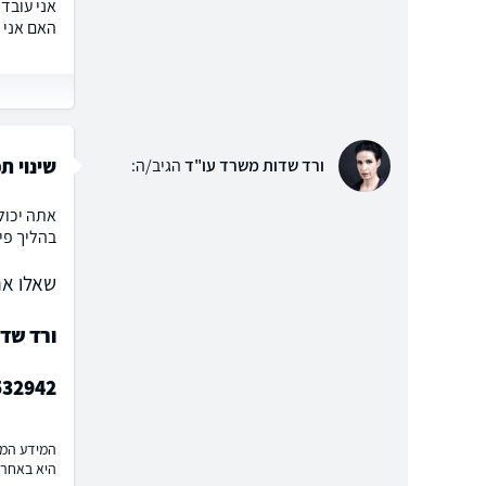
אני עובד
האם אני 
שינוי 
ורד שדות משרד עו"ד
הגיב/ה:
אתה יכול
בהליך פי
שאלו את
ורד שד
532942
המידע המוצ
היא באחרי