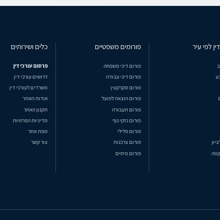
ין לפי עיר
פורומים משפטיים
כלים ושירותים
ב
פורום דיני משפחה
פרסום עורכי דין
ע
פורום דיני עבודה
דרושים עורכי דין
פורום מקרקעין
משרדים לעורכי דין
פורום הוצאה לפועל
אודות האתר
פורום תעבורה
תקנון האתר
פורום נזקי גוף
מדיניות הפרטיות
פורום פלילי
מפת אתר
ציון
פורום צרכנות
צור קשר
ווה
פורום מיסים