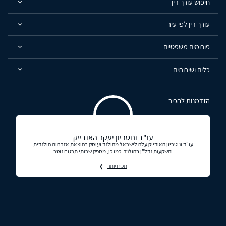
חיפוש עורך דין
עורך דין לפי עיר
פורומים משפטיים
כלים ושירותים
הזדמנות להכיר
עו"ד ונוטריון יעקב האודייק
עו"ד ונוטריון האודייק עלה לישראל מהולנד ועוסק בהוצאת אזרחות הולנדית
והשקעות נדל"ן בהולנד. כמו כן, מספק שרותי תרגום נוטר
תכירו יותר