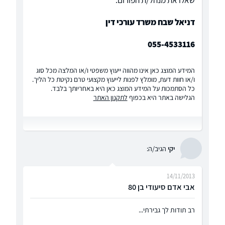
שאלו את מנהל/ת הפורום:
דניאל שבח משרד עורכי דין
055-4533116
המידע המוצג כאן אינו מהווה ייעוץ משפטי ו/או המלצה מכל סוג
ו/או חוות דעת, מומלץ לפנות לייעוץ מקצועי טרם נקיטת כל הליך.
כל הסתמכות על המידע המוצג כאן היא באחריותך בלבד.
הגלישה באתר היא בכפוף
לתקנון האתר
יקי
הגיב/ה:
14/11/2013
אבי אדם סיעודי בן 80
רב תודות לך גבירתי...