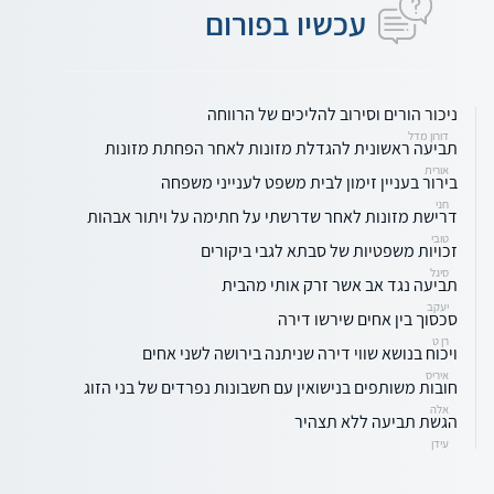
עכשיו בפורום
ניכור הורים וסירוב להליכים של הרווחה
דורון מדל
תביעה ראשונית להגדלת מזונות לאחר הפחתת מזונות
אורית
בירור בעניין זימון לבית משפט לענייני משפחה
חני
דרישת מזונות לאחר שדרשתי על חתימה על ויתור אבהות
טובי
זכויות משפטיות של סבתא לגבי ביקורים
סיגל
תביעה נגד אב אשר זרק אותי מהבית
יעקב
סכסוך בין אחים שירשו דירה
רן ט
ויכוח בנושא שווי דירה שניתנה בירושה לשני אחים
איריס
חובות משותפים בנישואין עם חשבונות נפרדים של בני הזוג
אלה
הגשת תביעה ללא תצהיר
עידן