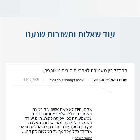
עוד שאלות ותשובות שנענו
ההבדל בין משמורת לאחריות הורית משותפת
פורום ביהמ"ש משפחה
14/12/2025
עורכת דין ונוטריון איריס גרבר
שלום, היום לא משתמשים עוד במונח
משמורת בכלל. אלא באחריות הורית
שמשמעותה כמו אפוטרופסות. היום יש רק
משמעות לחלוקת זמני השהות. המלצת
פקידת הסעד אינה מחייבת רק החלטת שופט
שבדרך כלל מסתמך על המלצות פקידת...
המשך תשובה