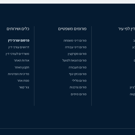
ין לפי עיר
פורומים משפטיים
כלים ושירותים
ב
פורום דיני משפחה
פרסום עורכי דין
ע
פורום דיני עבודה
דרושים עורכי דין
פורום מקרקעין
משרדים לעורכי דין
פורום הוצאה לפועל
אודות האתר
פורום תעבורה
תקנון האתר
פורום נזקי גוף
מדיניות הפרטיות
פורום פלילי
מפת אתר
ציון
פורום צרכנות
צור קשר
ווה
פורום מיסים