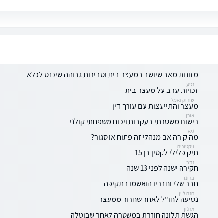
מזונות מאב שיושב במעצר בית וסבירות גבוהה שיכנס לכלא
נטע
זכויות ערב על מעצר בית
שורוק זאמל
מעצר והתייעצות עם עורך דין
אורן
רישום משטרתי בעקבות ויכוח משפחתי קולני
גיא
מה קורה אם מנהלי זה פתוח או סגור?
ויקטוריה
תיק פלילי לקטין בן 15
נדב
חקירה ישנה לפני 13 שנה
ברונו
חבר שלי וחבריו הואשמו בתקיפה
חנה לוין
נסיעה לחו"ל לאחר שחרור ממעצר
ארנון
הגשת תלונה חוזרת במשטרה לאחר שבוטלה