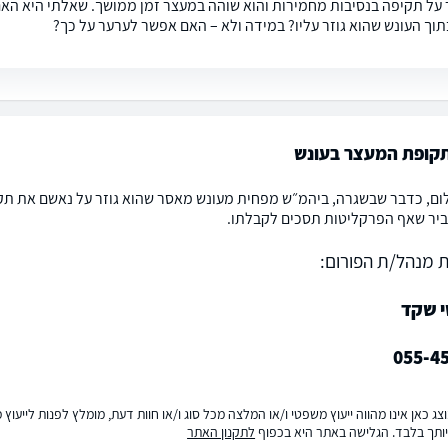
 על תקיפה בנסיבות מחמירות והוא שוהה במעצר זמן ממושך. שאלתי היא האם
וך העונש שהוא גוזר עליו? במידה ולא – האם אפשר לערער על כך?
תקופת המעצר בעונש
ם, כדבר שבשגרה, ביהמ״ש מפחית מעונש מאסר שהוא גוזר על נאשם את תקו
ביר שאף הפרקליטות תסכים לקבלתו.
 מנהל/ת הפורום:
י שקד
055-4
ג כאן אינו מהווה ייעוץ משפטי ו/או המלצה מכל סוג ו/או חוות דעת, מומלץ לפנות לייעו
ותך בלבד. הגלישה באתר היא בכפוף
לתקנון האתר