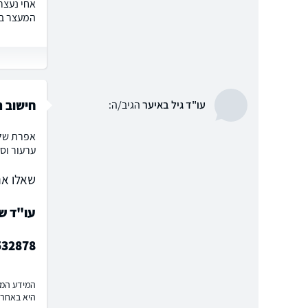
אחי נעצר
המעצר בת
חישוב 
עו"ד גיל באיער
הגיב/ה:
אפרת שלו
ערעור וס
שאלו את
עו"ד ש
532878
המידע המוצ
היא באחרי