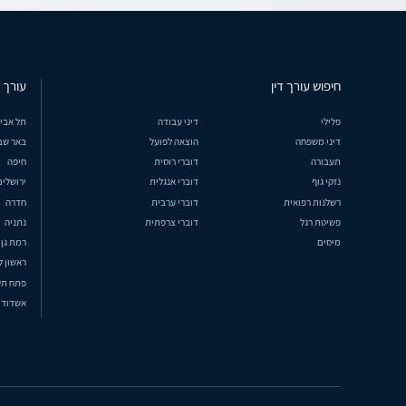
חיפוש עורך דין
עורך ד
פלילי
דיני עבודה
תל אבי
דיני משפחה
הוצאה לפועל
באר שב
תעבורה
דוברי רוסית
חיפה
נזקי גוף
דוברי אנגלית
ירושלים
רשלנות רפואית
דוברי ערבית
חדרה
פשיטת רגל
דוברי צרפתית
נתניה
מיסים
רמת גן
ראשון ל
פתח תק
אשדוד