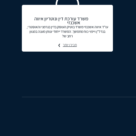
משרד עורכת דין ונוטריון איווה
אשכנזי
עו"ד איווה אשכנזי משרד בוטיק העוסק בדין בגרמני והאוסטרי,
בנדל"ן וייפוי כוח מתמשך. המשרד ייחודי ונותן מענה במגוון
רחב של
תכירו יותר