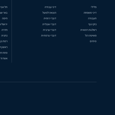
פלילי
דיני עבודה
תל אבי
דיני משפחה
הוצאה לפועל
באר שב
תעבורה
דוברי רוסית
חיפה
נזקי גוף
דוברי אנגלית
ירושלים
רשלנות רפואית
דוברי ערבית
חדרה
פשיטת רגל
דוברי צרפתית
נתניה
מיסים
רמת גן
ראשון ל
פתח תק
אשדוד