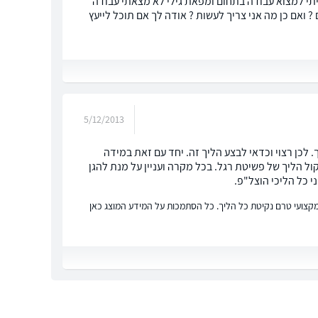
 לסגור את העסק או להמשיך ומכיוון שאני מעל לגיל 60 וכבר ניסיתי למצוא עבודה בתחום ומפאת גילי לא מצאתי עבודה
ה תיקי הוצל'פ וסך כולם כ 200.000האם לאחד תיקים ? ואם כן מה אני צריך לעשות ? אודה לך אם תוכל לייעץ
5/12/2013
 לכן רצוי וכדאי לבצע הליך זה. יחד עם זאת במידה
קול הליך של פשיטת רגל. בכל מקרה ועניין על מנת להגן
י כל הליכי הוצל"פ.
ץ מקצועי טרם נקיטת כל הליך. כל הסתמכות על המידע המוצג כאן