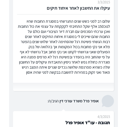
3/3/2015
עיקלו את החשבון לאחר איחוד תיקים
שלום רב לפני כשש שנים התגרשתי במסגרת החובות שהיו
לנוכ150 אלף שקל התחיבתי לקקקחת על עצמי את כול החובות
ואכן ערכתי הסכמים עם חברת דיור הציבורי ועם כולם על
החובות שהם שייכים לי במסגרת איחות התיקים לאחר שנים
רבות הגשתי פשיטת רגל שהסתימה לאחר שלוש שנים בהפטר
מלא אני נקי מחובות בכול המקומות אך בהלואה של בנק
הפועלים שאני וגרושתי לקחנו אני נקי מחוב אבל גרושתי לא אף
על פי שהחוב היה בהסדר ובפשיטת רגל לא מרפים ממנה היא
מוגדרת כחולת נפש לאחר ניסיון התאבדות עיקולים על החשבון
שלה כשהיא מפרנסת שלושה נכדים שגרים איתה המצב רגיש
מאוד ואני זקוק במהירות לתשובה בבקשה לפני שהיה אסון
אופיר פרל משרד עורכי דין
הגיב/ה:
4/3/2015
תגובה - עו"ד אופיר פרל