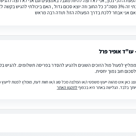
פעולה הכי נכון , אני לא רוצה להיות מוגבל באמצעים וגם אני לא רוצה להגי
מה שהבנתי זה 3% מסה"כ כל החוב וזה יוצא סכום גדול , האם ביכולתי להגיש
ם אני אבחר ללכת בדרך הפעולה הזו? תודה רבה מראש
 עו"ד אופיר פרל
 ממליץ לפעול מול הזוכים השונים ולהגיע להסדר בפריסה תשלומים. להגיש ב
סכום חוב נמוך יחסית.
ג כאן אינו מהווה ייעוץ משפטי ו/או המלצה מכל סוג ו/או חוות דעת, מומלץ לפנות לייעו
ותך בלבד. הגלישה באתר היא בכפוף
לתקנון האתר