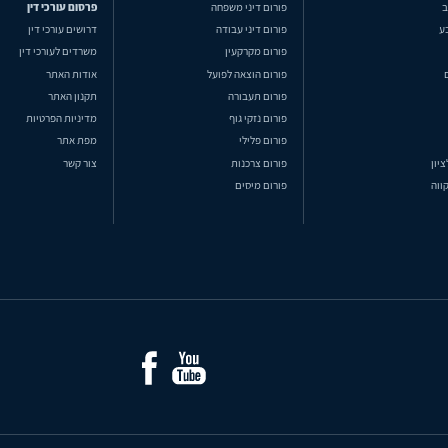
ב
פורום דיני משפחה
פרסום עורכי דין
ע
פורום דיני עבודה
דרושים עורכי דין
פורום מקרקעין
משרדים לעורכי דין
פורום הוצאה לפועל
אודות האתר
פורום תעבורה
תקנון האתר
פורום נזקי גוף
מדיניות הפרטיות
פורום פלילי
מפת אתר
ציון
פורום צרכנות
צור קשר
ווה
פורום מיסים