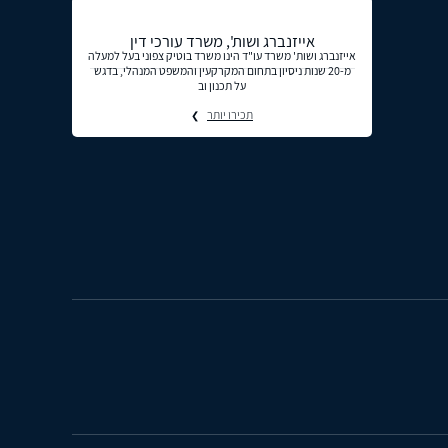
אייזנברג ושות', משרד עורכי דין
אייזנברג ושות' משרד עו"ד הינו משרד בוטיק צפוני בעל למעלה
מ-20 שנות ניסיון בתחום המקרקעין והמשפט המנהלי, בדגש
על תכנון וב
תכירו יותר