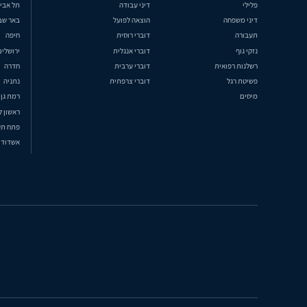
פלילי
דיני עבודה
תל אבי
דיני משפחה
הוצאה לפועל
באר שב
תעבורה
דוברי רוסית
חיפה
נזקי גוף
דוברי אנגלית
ירושלים
רשלנות רפואית
דוברי ערבית
חדרה
פשיטת רגל
דוברי צרפתית
נתניה
מיסים
רמת גן
ראשון ל
פתח תק
אשדוד