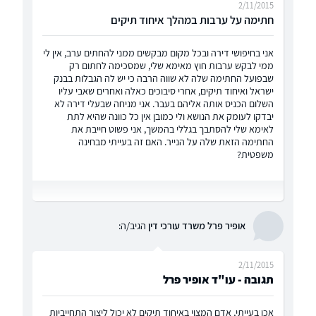
2/11/2015
חתימה על ערבות במהלך איחוד תיקים
אני בחיפושי דירה ובכל מקום מבקשים ממני להחתים ערב, אין לי
ממי לבקש ערבות חוץ מאימא שלי, שמסכימה לחתום רק
שבפועל החתימה שלה לא שווה הרבה כי יש לה הגבלות בבנק
ישראל ואיחוד תיקים, אחרי סיבוכים כאלה ואחרים שאבי עליו
השלום הכניס אותה אליהם בעבר. אני מניחה שבעלי דירה לא
יבדקו לעומק את הנושא ולי כמובן אין כל כוונה שהיא לתת
לאימא שלי להסתבך בגללי בהמשך, אני פשוט חייבת את
החתימה הזאת שלה על הנייר. האם זה בעייתי מבחינה
משפטית?
אופיר פרל משרד עורכי דין
הגיב/ה:
2/11/2015
תגובה - עו"ד אופיר פרל
אכן בעייתי, אדם המצוי באיחוד תיקים לא יכול ליצור התחייביות