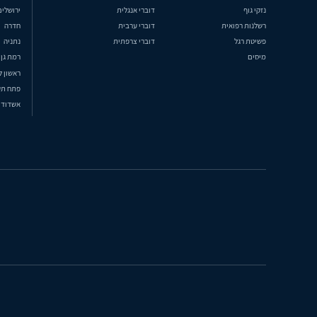
נזקי גוף
דוברי אנגלית
ירושלים
רשלנות רפואית
דוברי ערבית
חדרה
פשיטת רגל
דוברי צרפתית
נתניה
מיסים
רמת גן
ראשון ל
פתח תק
אשדוד