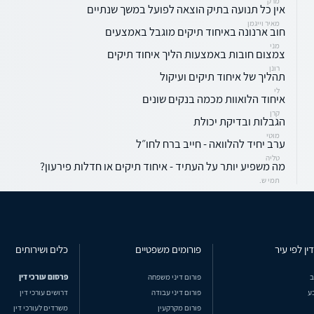
מרק
אין כל תנועה בתיק הוצאה לפועל במשך שנתיים
מאיר וייגמן
חוב ארנונה באיחוד תיקים מוגבל באמצעים
מני
צמצום חובות באמצעות הליך איחוד תיקים
רונן
תהליך של איחוד תיקים ועיקול
לי
איחוד הלואוות מכמה בנקים שונים
קרן
הגבלות ובדיקת יכולת
מוטי
ערב יחיד להלוואה - חייב ברח לחו״ל
טליה
מה משפיע יותר על העתיד - איחוד תיקים או חדלות פירעון?
תמי ש.
ין לפי עיר
פורומים משפטיים
כלים ושירותים
ב
פורום דיני משפחה
פרסום עורכי דין
ע
פורום דיני עבודה
דרושים עורכי דין
פורום מקרקעין
משרדים לעורכי דין