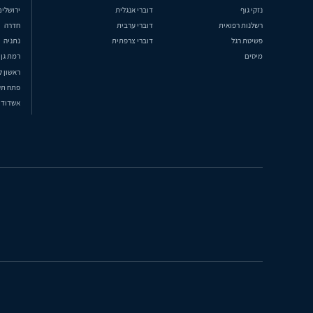
נזקי גוף
דוברי אנגלית
ירושלים
רשלנות רפואית
דוברי ערבית
חדרה
פשיטת רגל
דוברי צרפתית
נתניה
מיסים
רמת גן
ראשון ל
פתח תק
אשדוד