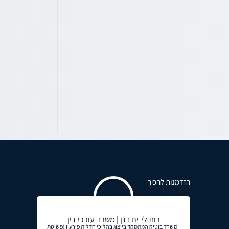
הזדמנות להכיר
רות לי-ים דנן | משרד עורכי דין
"משרד בוטיק המתמקד בייצוג בהליכי חדלות פירעון (פשיטת