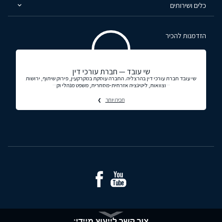
כלים ושירותים
הזדמנות להכיר
שי עובד — חברת עורכי דין
שי עובד חברת עורכי דין בהרצליה. החברה עוסקת במקרקעין, פירוק שיתוף, ירושות
וצוואות, ליטיגציה אזרחית-מסחרית, משפט מנהלי וק
תכירו יותר
צור קשר לייעוץ מיידי: