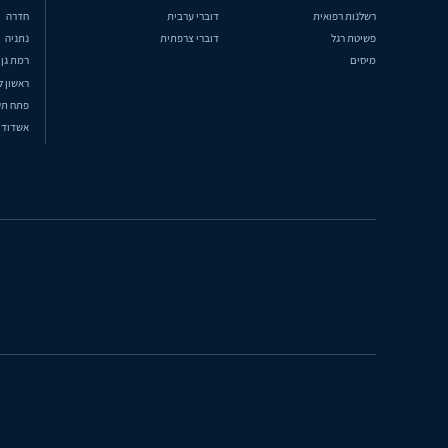
רשלנות רפואית
דוברי ערבית
חדרה
פשיטת רגל
דוברי צרפתית
נתניה
מיסים
רמת גן
ראשון ל
פתח תק
אשדוד