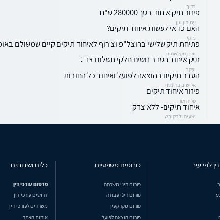
ברוך
פיזור תיק איחוד בסך 280000 ש"ח
עמירון ווין
האם כדאי לעשות איחוד תיקים?
מיקי
פתיחת תיק שלישי בהוצל"פ וצירוף לאיחוד תיקים קיים שמשולם באופ
יורם ניקלשטיין
תיק איחוד הסדר נושים חלקי תשלום צד ג
יעקב
הסדר תיקים בהוצאה לפועל ואיחוד כל החובות
אלישיב ברינסון
פיזור איחוד תיקים
טליה אור
איחוד תיקים- ללא צדק
ישעיהו לבקוביץ
ין לפי עיר
פורומים משפטיים
כלים ושירותים
ב
פורום דיני משפחה
פרסום עורכי דין
ע
פורום דיני עבודה
דרושים עורכי דין
פורום מקרקעין
משרדים לעורכי דין
פורום הוצאה לפועל
אודות האתר