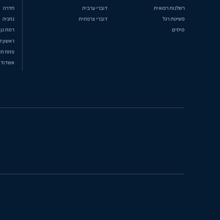
רשלנות רפואית
דוברי ערבית
חדרה
פשיטת רגל
דוברי צרפתית
נתניה
מיסים
רמת גן
ראשון ל
פתח תק
אשדוד