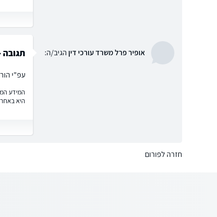
תגובה -
אופיר פרל משרד עורכי דין
הגיב/ה:
עפ"י הוראת השעה סעיף 47 א לחוק הוצל"פ יהיה
המידע המוצ
היא באחרי
חזרה לפורום