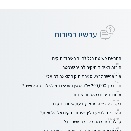
עכשיו בפורום
התראת פשיטת רגל לחייב באיחוד תיקים
יוסי
חובות באיחוד תיקים לחייב שנפטר
דנה
איך אפשר לבצע סגירת תיק בהוצאה לפועל?
יעל
חוב בסך 200,000 ש"ח שאין באפשרותי לשלם- מה עושים?
שי
איחוד תיקים מלשכות שונות
גבריאל
בקשה ליציאה מהארץ בעת איחוד תיקים
ננ
האם ניתן לבצע הליך איחוד תיקים על הלוואות?
מירב מחר
קבלת מידע מהוצל"פ כפושט רגל
חנית
נמצא תחת איחוד תיקים - עיקול רישיון הנהיגה