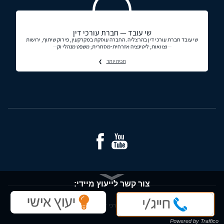
שי עובד — חברת עורכי דין
שי עובד חברת עורכי דין בהרצליה. החברה עוסקת במקרקעין, פירוק שיתוף, ירושות
וצוואות, ליטיגציה אזרחית-מסחרית, משפט מנהלי וק
תכירו יותר
צור קשר לייעוץ מיידי:
© כל הזכויות שמורות - עורכי דין ומידע משפטי בישראל
מלא/י פרטיך ונחזור אליך בהקדם:
Powered by Traffico