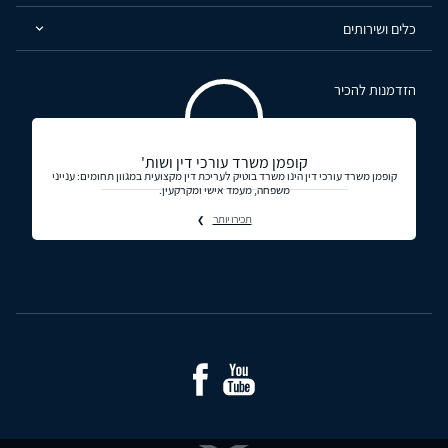
כלים ושירותים
הזדמנות להכיר
קופמן משרד עורכי דין ושות'
קופמן משרד עורכי דין הינו משרד בוטיק לעריכת דין מקצועית במגוון תחומים: ענייני
משפחה, מעמד אישי ומקרקעין.
תכירו יותר