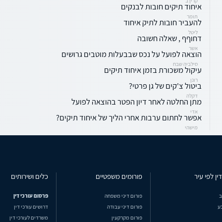
קרין ב
איחוד תיקים חובות לבנקים
תומר
להעביר חובות לתיק איחוד
ליטל
דחוףף , שאלה חשובה
אשר
הוצאה לפועל על נכס שבבעלות מוטבים גרושים
סילביה שבח
עיקול משכורת בזמן איחוד תיקים
רונן
ביטול צ'קים של גן פרטי?
דקלה
מתן החלטה לאחר דיון הפטר בהוצאה לפועל
אדי
אפשר לחתום ערבות אחרי הליך של איחוד תיקים?
מישהי
ין לפי עיר
פורומים משפטיים
כלים ושירותים
ב
פורום דיני משפחה
פרסום עורכי דין
ע
פורום דיני עבודה
דרושים עורכי דין
פורום מקרקעין
משרדים לעורכי דין