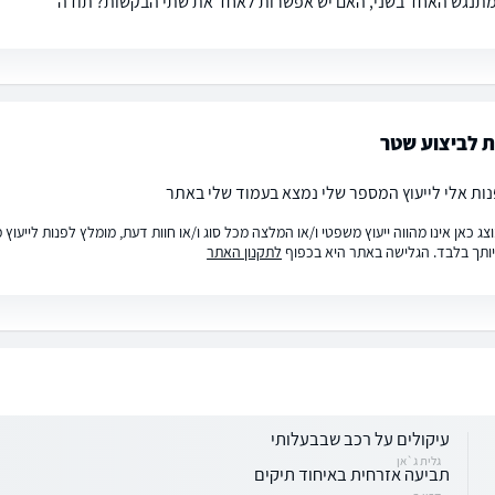
מתנגש האחד בשני, האם יש אפשרות לאחד את שתי הבקשות? תודה
 לביצוע שטר
נות אלי לייעוץ המספר שלי נמצא בעמוד שלי באתר
ג כאן אינו מהווה ייעוץ משפטי ו/או המלצה מכל סוג ו/או חוות דעת, מומלץ לפנות לייעו
ותך בלבד. הגלישה באתר היא בכפוף
לתקנון האתר
עיקולים על רכב שבבעלותי
גלית ג`אן
תביעה אזרחית באיחוד תיקים