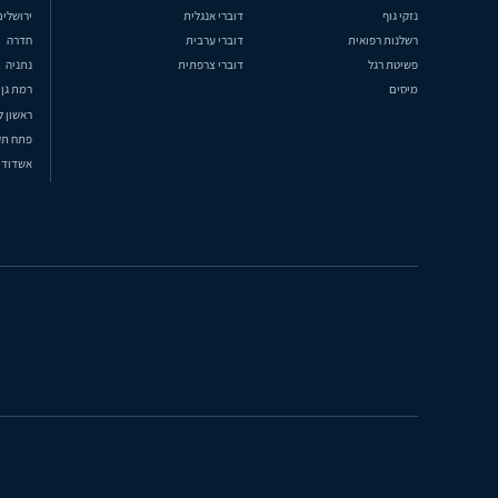
נזקי גוף
דוברי אנגלית
ירושלים
רשלנות רפואית
דוברי ערבית
חדרה
פשיטת רגל
דוברי צרפתית
נתניה
מיסים
רמת גן
ראשון ל
פתח תק
אשדוד