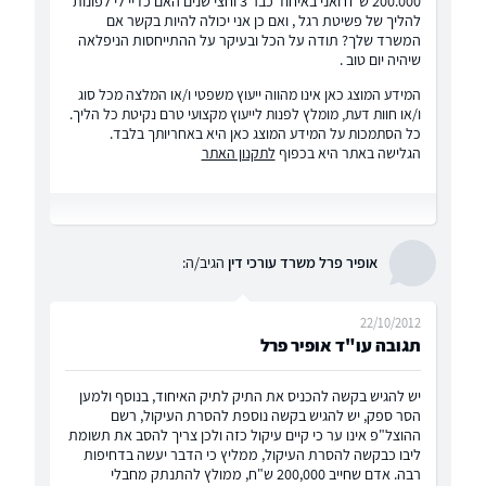
200.000 ש"ח ואני באיחוד כבר 3 וחצי שנים האם כדיי לי לפונות
להליך של פשיטת רגל , ואם כן אני יכולה להיות בקשר אם
המשרד שלך? תודה על הכל ובעיקר על ההתייחסות הניפלאה
שיהיה יום טוב .
המידע המוצג כאן אינו מהווה ייעוץ משפטי ו/או המלצה מכל סוג
ו/או חוות דעת, מומלץ לפנות לייעוץ מקצועי טרם נקיטת כל הליך.
כל הסתמכות על המידע המוצג כאן היא באחריותך בלבד.
הגלישה באתר היא בכפוף
לתקנון האתר
אופיר פרל משרד עורכי דין
הגיב/ה:
22/10/2012
תגובה עו"ד אופיר פרל
יש להגיש בקשה להכניס את התיק לתיק האיחוד, בנוסף ולמען
הסר ספק, יש להגיש בקשה נוספת להסרת העיקול, רשם
ההוצל"פ אינו ער כי קיים עיקול כזה ולכן צריך להסב את תשומת
ליבו כבקשה להסרת העיקול, ממליץ כי הדבר יעשה בדחיפות
רבה. אדם שחייב 200,000 ש"ח, ממולץ להתנתק מחבלי