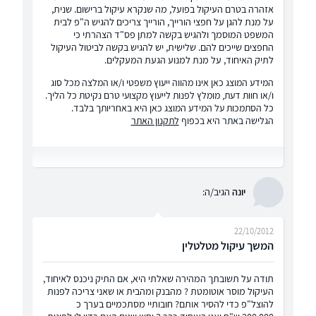
אזהרה בטרם העיקול בפועל, מה שנקרא עיקול ברישום. שנית,
על מנת להגן על חפצי הורייך, הורייך צריכים להגיש ה"פ לבית
המשפט המוסמך ולהגיש בקשה למתן פס"ד הצהרתי כי
החפצים שייכים להם. שלישית, יש להגיש בקשה לביטול העיקול
לתיק האיחוד, על מנת למנוע הגעת המעקלים.
המידע המוצג כאן אינו מהווה ייעוץ משפטי ו/או המלצה מכל סוג
ו/או חוות דעת, מומלץ לפנות לייעוץ מקצועי טרם נקיטת כל הליך.
כל הסתמכות על המידע המוצג כאן היא באחריותך בלבד.
הגלישה באתר היא בכפוף
לתקנון האתר
יונה
הגיב/ה:
22/10/2012
המשך עיקול מטלטלין
תודה על תשובתך המהירה שאלתי היא, אם התיק ניכנס לאיחוד,
העיקול מוסר אוטומטת ? מהבנק ומהבית או שאני צריכה לפנות
להוצל"פ כדי להסיר אותם? חובותיי מסתכמיים בערך כ