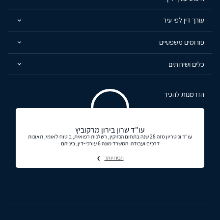
עורך דין לפי עיר
פורומים משפטיים
כלים ושירותים
הזדמנות להכיר
עו"ד שרון בירון מרקוביץ
עו"ד ונוטריון מזה 28 שנה בתחום הנזיקין, רשלנות רפואית, ביטוח לאומי, תאונות
דרכים ועבודה. המשרד מונה 6 עורכי-דין, ביניהם
תכירו יותר