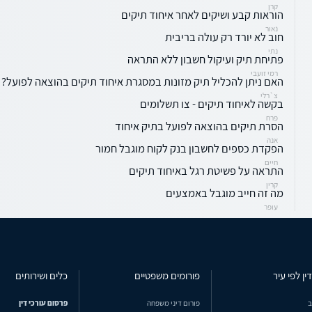
קרן
הוראות קבע ושיקים לאחר איחוד תיקים
נאור
חוב לא יורד רק עולה בריבית
נתי
פתיחת תיק ועיקול חשבון ללא התראה
רמי זועבי
האם ניתן להכליל תיק מזונות במסגרת איחוד תיקים בהוצאה לפועל?
צ`רלי
בקשה לאיחוד תיקים - צו תשלומים
פרח
הסרת תיקים בהוצאה לפועל בתיק איחוד
אנה
הפקדת כספים לחשבון בנק לקוח מוגבל חמור
חיים
התראה על פשיטת רגל באיחוד תיקים
קרין
מה זה חייב מוגבל באמצעים
עופר
ין לפי עיר
פורומים משפטיים
כלים ושירותים
ב
פורום דיני משפחה
פרסום עורכי דין