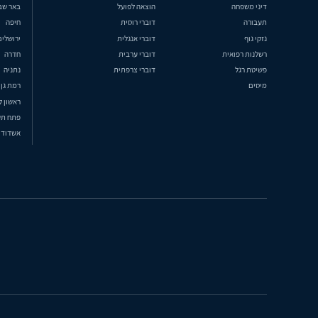
דיני משפחה
הוצאה לפועל
באר שב
תעבורה
דוברי רוסית
חיפה
נזקי גוף
דוברי אנגלית
ירושלים
רשלנות רפואית
דוברי ערבית
חדרה
פשיטת רגל
דוברי צרפתית
נתניה
מיסים
רמת גן
ראשון ל
פתח תק
אשדוד