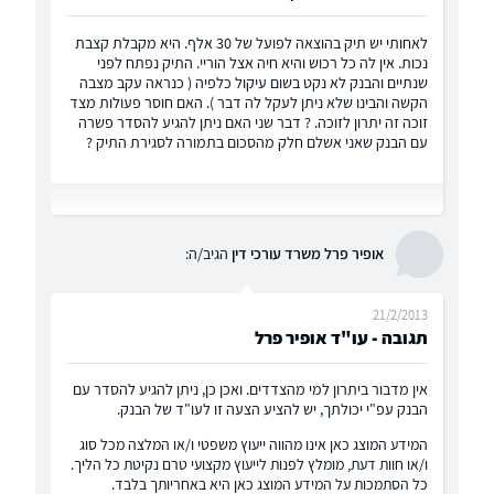
לאחותי יש תיק בהוצאה לפועל של 30 אלף. היא מקבלת קצבת
נכות. אין לה כל רכוש והיא חיה אצל הוריי. התיק נפתח לפני
שנתיים והבנק לא נקט בשום עיקול כלפיה ( כנראה עקב מצבה
הקשה והבינו שלא ניתן לעקל לה דבר ). האם חוסר פעולות מצד
זוכה זה יתרון לזוכה. ? דבר שני האם ניתן להגיע להסדר פשרה
עם הבנק שאני אשלם חלק מהסכום בתמורה לסגירת התיק ?
אופיר פרל משרד עורכי דין
הגיב/ה:
21/2/2013
תגובה - עו"ד אופיר פרל
אין מדבור ביתרון למי מהצדדים. ואכן כן, ניתן להגיע להסדר עם
הבנק עפ"י יכולתך, יש להציע הצעה זו לעו"ד של הבנק.
המידע המוצג כאן אינו מהווה ייעוץ משפטי ו/או המלצה מכל סוג
ו/או חוות דעת, מומלץ לפנות לייעוץ מקצועי טרם נקיטת כל הליך.
כל הסתמכות על המידע המוצג כאן היא באחריותך בלבד.