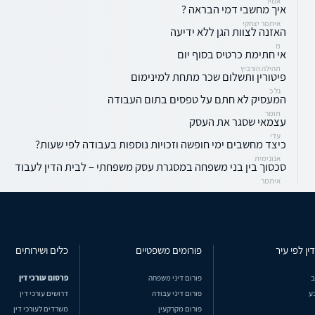
אמיר
איך מחשבי דמי הבראה ?
איתמר יצחקי
האזנה לצוות הגן ללא ידיעה
מ
אי חתימת כרטיס בסוף יום
תהילה הורביץ
פיטורין ותשלום שכר מתחת למינימום
גל כ
המעסיק לא חתם על טפסים בתום העבודה
תומר
עצמאי שסגר את העסק
עדי
כיצד מחשבים ימי חופשה וזכויות נוספות בעבודה לפי שעות?
אנונימית
סכסוך בין בני משפחה במסגרת עסק משפחתי – לבית הדין לעבוד
איתמר
ין לפי עיר
פורומים משפטיים
כלים ושירותים
ב
פורום דיני משפחה
פרסום עורכי דין
ע
פורום דיני עבודה
דרושים עורכי דין
פורום מקרקעין
משרדים לעורכי דין