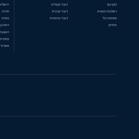
נזקי גוף
דוברי אנגלית
ירושלים
רשלנות רפואית
דוברי ערבית
חדרה
פשיטת רגל
דוברי צרפתית
נתניה
מיסים
רמת גן
ראשון ל
פתח תק
אשדוד