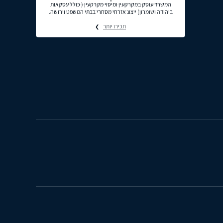
המשרד עוסק במקרקעין ומיסוי מקרקעין ( כולל עסקאות
ביהודה ושומרון) ייצוג אזרחי מסחרי בבתי המשפט וירושה.
תכירו יותר