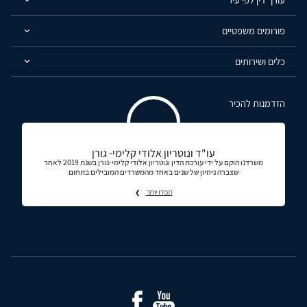
פורומים משפטיים
כלים ושירותים
הזדמנות להכיר
עו"ד ונוטריון אלודי קלימי- גורן
משרדנו הוקם על ידי עורכת הדין ונוטריון אלודי קלימי-גורן בשנת 2019 לאחר
שצברה ניסיון של שנים באחד מהמשרדים המובילים בתחום
תכירו יותר