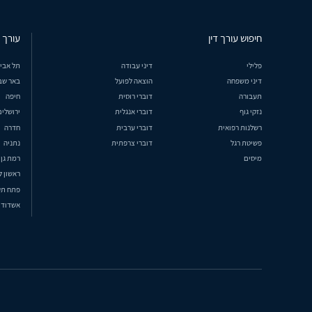
חיפוש עורך דין
עורך ד
פלילי
דיני עבודה
תל אבי
דיני משפחה
הוצאה לפועל
באר שב
תעבורה
דוברי רוסית
חיפה
נזקי גוף
דוברי אנגלית
ירושלים
רשלנות רפואית
דוברי ערבית
חדרה
פשיטת רגל
דוברי צרפתית
נתניה
מיסים
רמת גן
ראשון ל
פתח תק
אשדוד