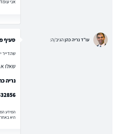
אני עומד להשכיר 
סעיף פי
עו"ד נריה כהן
הגיב/ה:
שהדייר יפנה בתוך X ימים מרגע שתינתן הודעת פינוי ולהתא
שאלו את
נריה כה
532856
המידע המוצ
היא באחרי