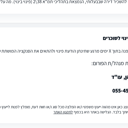
דירה שבבעלותי, הנמצאת בתהליכי תמ"א 38\2 (פינוי בינוי). מה עלי להכניס בחוזה ההשכרה בנושא זה?
נוי לשוכרים
ים את הסנקציה המושתת עליך כבעל דירה בגין אי פינוי על השוכר.
 מנהל/ת הפורום:
ן, עו"ד
055-4
ג כאן אינו מהווה ייעוץ משפטי ו/או המלצה מכל סוג ו/או חוות דעת, מומלץ לפנות לייעו
ותך בלבד. הגלישה באתר היא בכפוף
לתקנון האתר