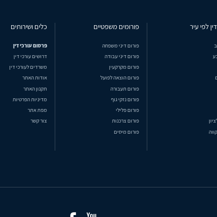
ין לפי עיר
פורומים משפטיים
כלים ושירותים
ב
פורום דיני משפחה
פרסום עורכי דין
ע
פורום דיני עבודה
דרושים עורכי דין
פורום מקרקעין
משרדים לעורכי דין
פורום הוצאה לפועל
אודות האתר
פורום תעבורה
תקנון האתר
פורום נזקי גוף
מדיניות הפרטיות
פורום פלילי
מפת אתר
ציון
פורום צרכנות
צור קשר
ווה
פורום מיסים