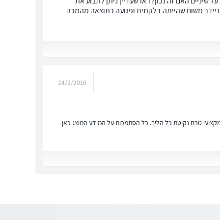
על שיניים האם זה נכון?? או שעדיין ניתן לתבוע את
הקדמית בהרדמה מלאה בשניידר משום שהייתה דלקתית ופגועה כתוצאה מהמכה
24/2/2016
ץ מקצועי טרם נקיטת כל הליך. כל הסתמכות על המידע המוצג כאן