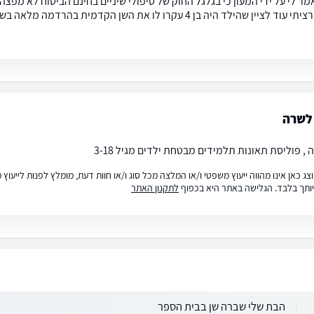
מר לי על ידי המעון כי בגלגל החוק של טיפולי שיניים בחינם הביטוח לא מפצה 
הביטוח . רציתי עוד לציין שהילד היה בן 4 עקרו לו את השן 
לשרה
, פוליסת תאונות תלמידים מבטחת ילדים מגיל 3-18
ג כאן אינו מהווה ייעוץ משפטי ו/או המלצה מכל סוג ו/או חוות דעת, מומלץ לפנות לייעו
ותך בלבד. הגלישה באתר היא בכפוף
לתקנון האתר
הבת שלי שברה שן בבית הספר