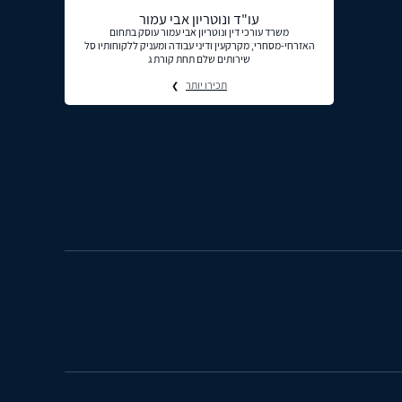
עו"ד ונוטריון אבי עמור
משרד עורכי דין ונוטריון אבי עמור עוסק בתחום
האזרחי-מסחרי, מקרקעין ודיני עבודה ומעניק ללקוחותיו סל
שירותים שלם תחת קורת ג
תכירו יותר