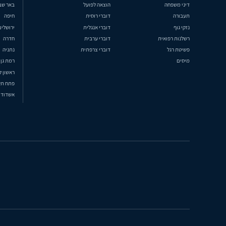
דיני משפחה
הוצאה לפועל
באר שב
תעבורה
דוברי רוסית
חיפה
נזקי גוף
דוברי אנגלית
ירושלים
רשלנות רפואית
דוברי ערבית
חדרה
פשיטת רגל
דוברי צרפתית
נתניה
מיסים
רמת גן
ראשון ל
פתח תק
אשדוד