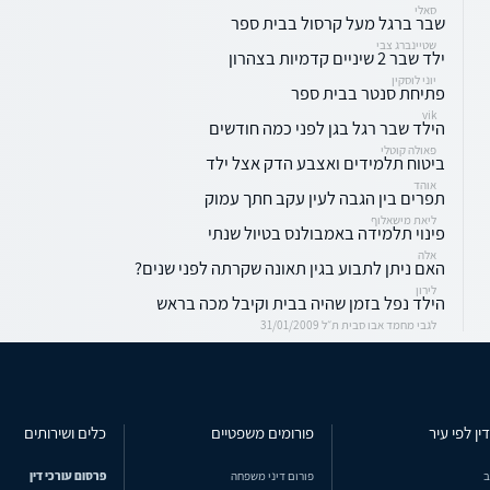
סאלי
שבר ברגל מעל קרסול בבית ספר
שטיינברג צבי
ילד שבר 2 שיניים קדמיות בצהרון
יוני לוסקין
פתיחת סנטר בבית ספר
vik
הילד שבר רגל בגן לפני כמה חודשים
פאולה קוטלי
ביטוח תלמידים ואצבע הדק אצל ילד
אוהד
תפרים בין הגבה לעין עקב חתך עמוק
ליאת מישאלוף
פינוי תלמידה באמבולנס בטיול שנתי
אלה
האם ניתן לתבוע בגין תאונה שקרתה לפני שנים?
לירון
הילד נפל בזמן שהיה בבית וקיבל מכה בראש
לגבי מחמד אבו סבית ת״ל 31/01/2009
ין לפי עיר
פורומים משפטיים
כלים ושירותים
ב
פורום דיני משפחה
פרסום עורכי דין